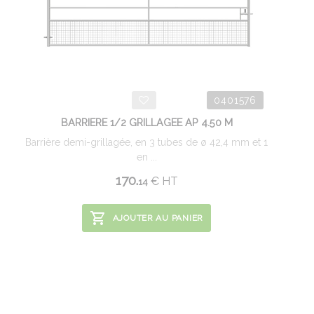
0401576
BARRIERE 1/2 GRILLAGEE AP 4.50 M
Barrière demi-grillagée, en 3 tubes de ø 42,4 mm et 1
en ...
170.
€
HT
14
AJOUTER AU PANIER