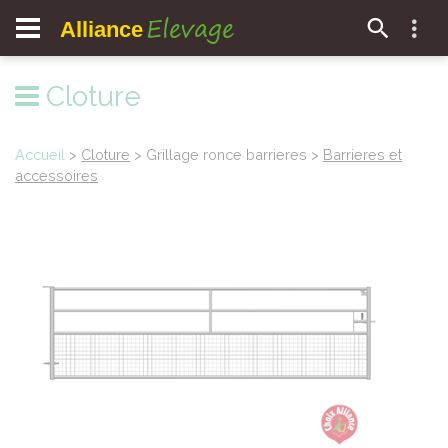
Elevage
Alliance
Cloture
Accueil
>
Cloture
> Grillage ronce barrieres >
Barrieres et
accessoires