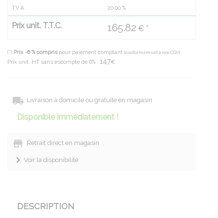
T.V.A.
20.00
%
Prix unit. T.T.C.
165.82
€ *
(*)
Prix -6 % compris
pour paiement comptant
(conformément à nos CGV)
147
Prix unit. HT sans escompte de 6% :
€
Livraison à domicile ou gratuite en magasin
Disponible immédiatement !
Retrait direct en magasin
Voir la disponibilité
DESCRIPTION