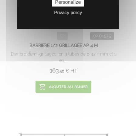
Personalize
Privacy policy
0401575
BARRIERE 1/2 GRILLAGÉE AP 4 M
Barrière demi-grillagée, en 3 tubes de ø 42,4 mm et 1
en ...
163.
€
HT
56
AJOUTER AU PANIER