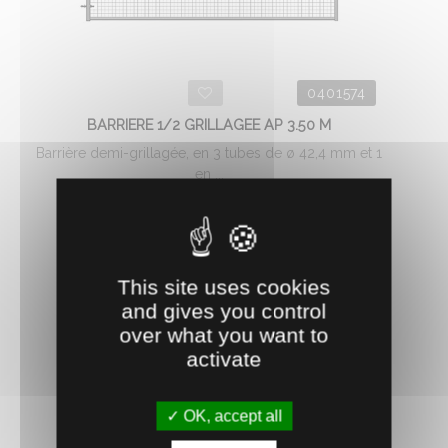
0401574
BARRIERE 1/2 GRILLAGEE AP 3.50 M
Barrière demi-grillagée, en 3 tubes de ø 42,4 mm et 1
en ...
148.
€
HT
52
AJOUTER AU PANIER
This site uses cookies
and gives you control
over what you want to
activate
OK, accept all