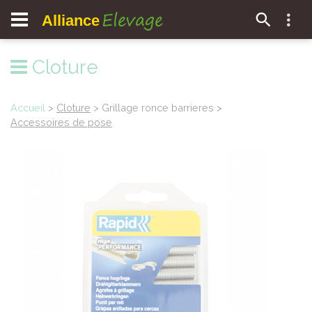
Elevage
Alliance
Cloture
Accueil
>
Cloture
> Grillage ronce barrieres >
Accessoires de pose