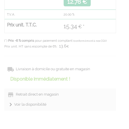
12.78 €
T.V.A.
20.00
%
Prix unit. T.T.C.
15.34
€ *
(*)
Prix -6 % compris
pour paiement comptant
(conformément à nos CGV)
13.6
Prix unit. HT sans escompte de 6% :
€
Livraison à domicile ou gratuite en magasin
Disponible immédiatement !
Retrait direct en magasin
Voir la disponibilité