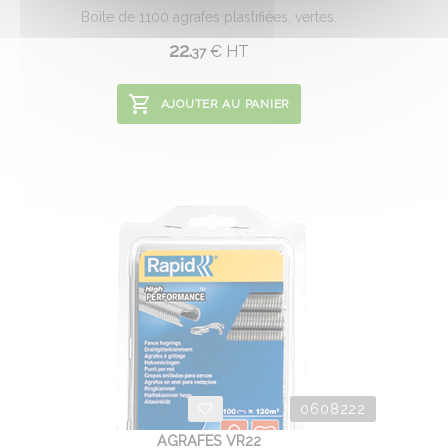
Boîte de 1100 agrafes plastifiées, vertes.
22.
€
HT
37
AJOUTER AU PANIER
0608222
AGRAFES VR22