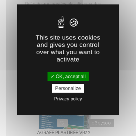
Boîte de 400 agrafes plastifiées, vertes.
9.
€
HT
21
AJOUTER AU PANIER
This site uses cookies
and gives you control
over what you want to
activate
OK, accept all
Personalize
Privacy policy
0607100
AGRAFE PLASTIFIÉE VR22