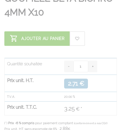
4MM X10
AJOUTER AU PANIER
Quantité souhaitée
Prix unit. H.T.
2.71 €
T.V.A.
20.00
%
Prix unit. T.T.C.
3.25
€ *
(*)
Prix -6 % compris
pour paiement comptant
(conformément à nos CGV)
2.88
Prix unit. HT sans escompte de 6% :
€