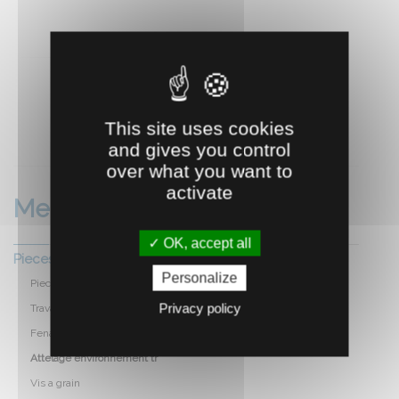
This site uses cookies
RECOMMANDEZ CE PRODUIT À UN AMI
and gives you control
over what you want to
activate
Mecanique
OK, accept all
Pieces agricoles
Personalize
Pieces de charrues
Privacy policy
Travail du sol
Fenaison broyage et manutent
Attelage environnement tr
Vis a grain