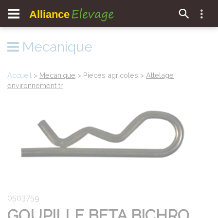
Elevage
Alliance
Mecanique
Accueil
>
Mecanique
> Pieces agricoles >
Attelage
environnement tr
0503759
GOUPILLE BETA BICHRO