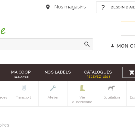
Nos magasins
BESOIN D'AI
MON C
MA COOP
NOS LABELS
CATALOGUES
ALLIANCE
RECEVEZ-LES !
eces
Transport
Atelier
Vie
Equitation
Es
quotidienne
oires