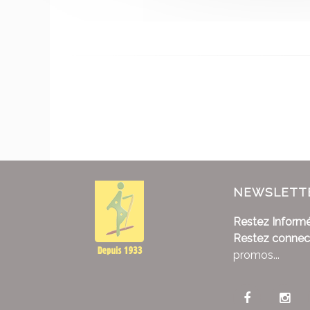
NEWSLETT
Restez Informé
Restez connec
promos...