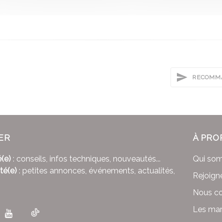
RECOMMA
ER
À PRO
(e)
: conseils, infos techniques, nouveautés...
Qui so
té(e)
: petites annonces, événements, actualités,
Rejoign
Nous co
Les mar