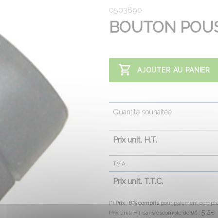
0503890
BOUTON POUS
AJOUTER AU PANIER
Quantité souhaitée
Prix unit. H.T.
T.V.A.
Prix unit. T.T.C.
(*)
Prix -6 % compris
pour paiement compt
5.2
Prix unit. HT sans escompte de 6% :
€