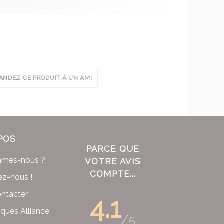
NDEZ CE PRODUIT À UN AMI
POS
PARCE QUE
mmes-nous ?
VOTRE AVIS
COMPTE...
ez-nous !
ntacter
4.1
ques Alliance
/5