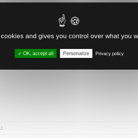
Livraison à domicile ou gratui
Produit en cours de réappr
 cookies and gives you control over what you w
possible mais des délais son
OK, accept all
Personalize
Privacy policy
Retrait direct en magasin
Voir la disponibilité
.1