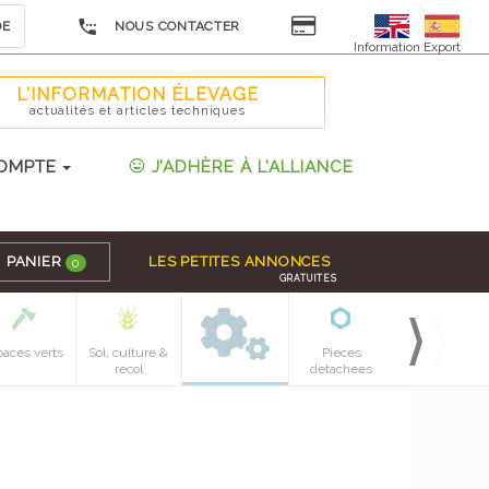
DE
NOUS CONTACTER
Information Export
L'INFORMATION ÉLEVAGE
actualités et articles techniques
OMPTE
J'ADHÈRE À L'ALLIANCE
PANIER
LES PETITES ANNONCES
0
GRATUITES
paces verts
Sol, culture &
Pieces
recol
detachees