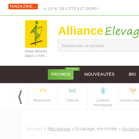
MAGAZINE...
>> LE N° DE L'ÉTÉ EST DISPO !
Alliance
Rechercher un produit
OFFRES
PROMOS
NOUVEAUTÉS
BIO
Equipements
Batiments
Cloture
Laiterie
Autres esp
batiment
fromagerie
Accueil
>
Mecanique
> Eclairage, electricite >
Access