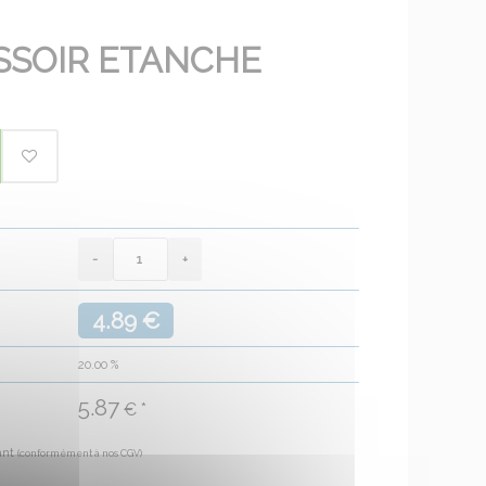
SOIR ETANCHE
4.89 €
20.00
%
5.87
€ *
ant
(conformément à nos CGV)