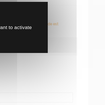
te en magasin
ovisionnement... La commande est
ant to activate
t à prévoir.