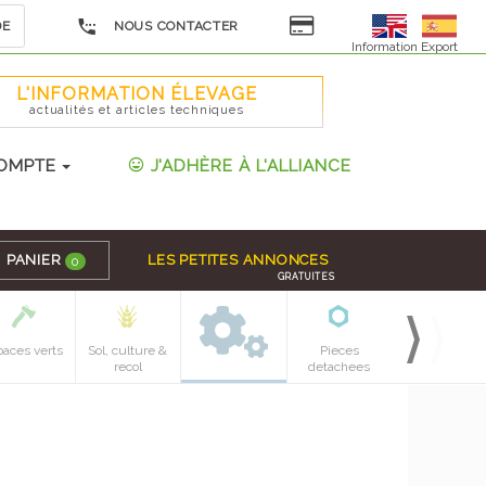
DE
NOUS CONTACTER
Information Export
L'INFORMATION ÉLEVAGE
actualités et articles techniques
OMPTE
J'ADHÈRE À L'ALLIANCE
PANIER
LES PETITES ANNONCES
0
GRATUITES
paces verts
Sol, culture &
Pieces
recol
detachees