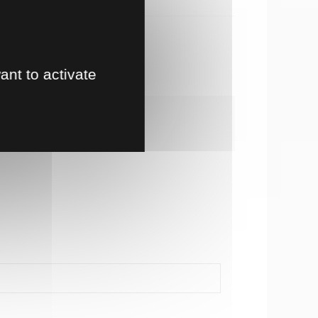
te en magasin
ant to activate
!