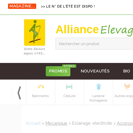
MAGAZINE...
>> LE N° DE L'ÉTÉ EST DISPO !
Alliance
Rechercher un produit
OFFRES
PROMOS
NOUVEAUTÉS
BIO
Equipements
Batiments
Cloture
Laiterie
Autres esp
batiment
fromagerie
Accueil
>
Mecanique
> Eclairage, electricite >
Access