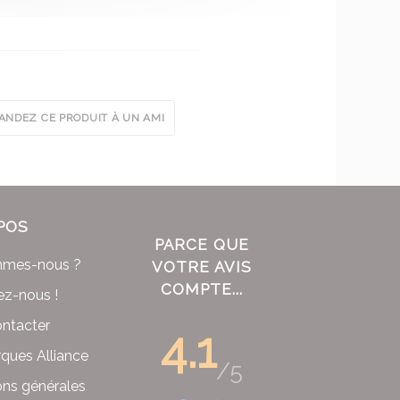
NDEZ CE PRODUIT À UN AMI
POS
PARCE QUE
mmes-nous ?
VOTRE AVIS
COMPTE...
ez-nous !
ntacter
4.1
ques Alliance
/5
ons générales