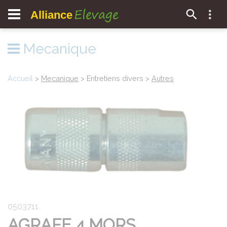
Elevage
Alliance
Mecanique
Accueil
>
Mecanique
> Entretiens divers >
Autres
0503711
AGRAFE 4 MORS