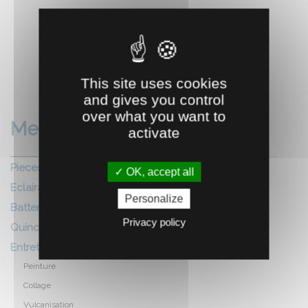
RECOMMANDEZ CE PRODUIT À UN AMI
This site uses cookies
and gives you control
over what you want to
Mecanique
activate
Pieces agricoles
OK, accept all
Eclairage, electricite
Personalize
Batterie
Privacy policy
Quincaillerie boulonnerie
Entretiens divers
Peinture
Collage
Vulcanisation