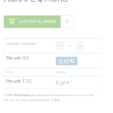
AJOUTER AU PANIER
Quantité souhaitée
Prix unit. H.T.
5.27 €
T.V.A.
20.00
%
Prix unit. T.T.C.
6.32
€ *
(*)
Prix -6 % compris
pour paiement comptant
(conformément à nos CGV)
5.61
Prix unit. HT sans escompte de 6% :
€