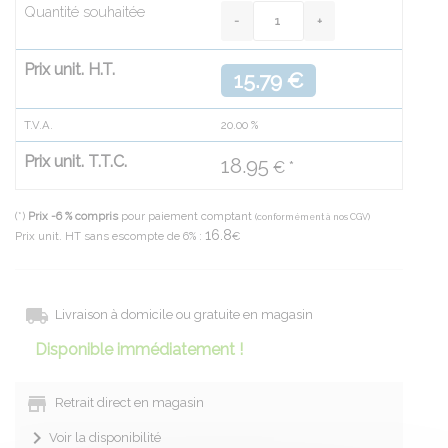
Quantité souhaitée
Prix unit. H.T.
15.79 €
T.V.A.
20.00
%
Prix unit. T.T.C.
18.95
€ *
(*)
Prix -6 % compris
pour paiement comptant
(conformément à nos CGV)
16.8
Prix unit. HT sans escompte de 6% :
€
Livraison à domicile ou gratuite en magasin
Disponible immédiatement !
Retrait direct en magasin
Voir la disponibilité