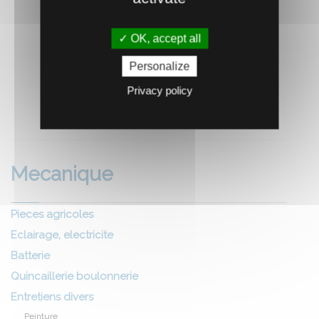
OK, accept all
Personalize
Privacy policy
RECOMMANDEZ CE PRODUIT À UN AMI
Mecanique
Pieces agricoles
Eclairage, electricite
Batterie
Quincaillerie boulonnerie
Entretiens divers
Peinture