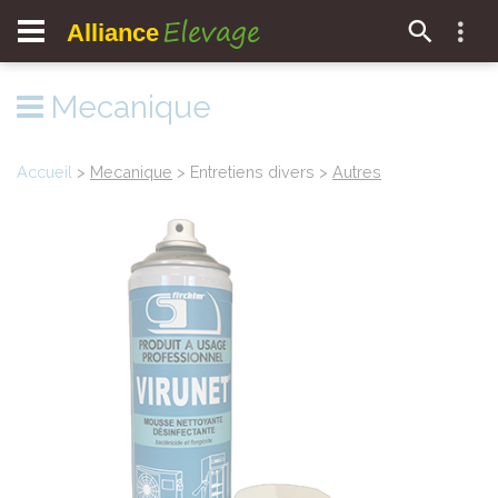
Elevage
Alliance
Mecanique
Accueil
>
Mecanique
> Entretiens divers >
Autres