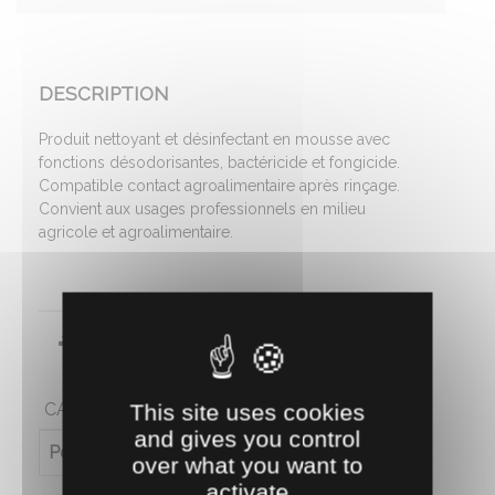
DESCRIPTION
Produit nettoyant et désinfectant en mousse avec
fonctions désodorisantes, bactéricide et fongicide.
Compatible contact agroalimentaire après rinçage.
Convient aux usages professionnels en milieu
agricole et agroalimentaire.
Fiche technique
This site uses cookies
CARACTÉRISTIQUES
and gives you control
Poids (en kg)
0.5
over what you want to
activate