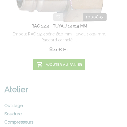
1000893
RAC 1513 - TUYAU 13 x19 MM
Embout RAC 1513 série Ø10 mm - tuyau 13x19 mm.
Raccord cannelé. ...
8.
€
HT
41
AJOUTER AU PANIER
Atelier
Outillage
Soudure
Compresseurs