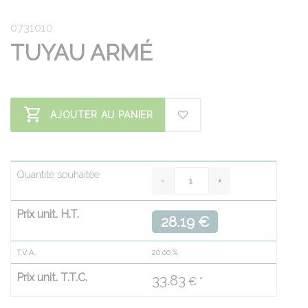
0731010
TUYAU ARMÉ
AJOUTER AU PANIER
Quantité souhaitée
Prix unit. H.T.
28.19 €
T.V.A.
20.00
%
Prix unit. T.T.C.
33.83
€ *