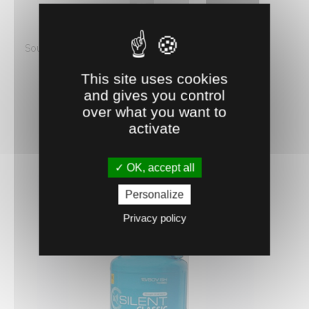
0731011
TUYAU ARMÉ
Souplesse et résistance aux chocs sont les avantages
de ce tuyau armé ...
This site uses cookies
55
€
HT
and gives you control
over what you want to
AJOUTER AU PANIER
activate
OK, accept all
Personalize
Privacy policy