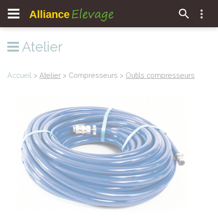
Elevage
Alliance
Atelier
Accueil
>
Atelier
> Compresseurs >
Outils compresseurs