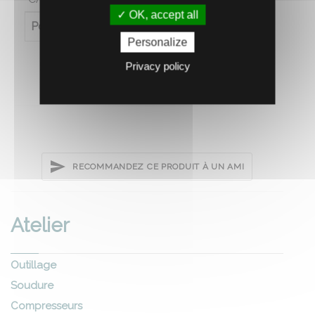
OK, accept all
Poids (en kg)
201
Personalize
Privacy policy
RECOMMANDEZ CE PRODUIT À UN AMI
Atelier
Outillage
Soudure
Compresseurs