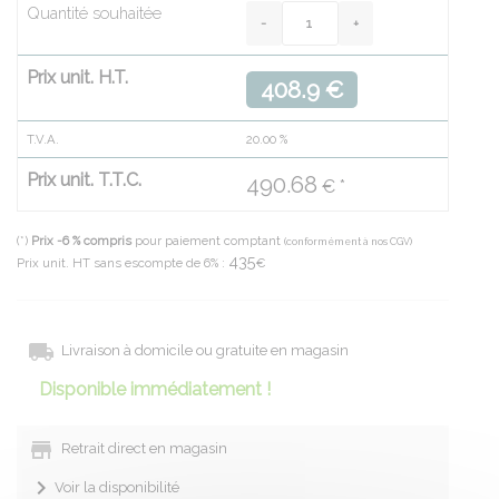
Quantité souhaitée
Prix unit. H.T.
408.9 €
T.V.A.
20.00
%
Prix unit. T.T.C.
490.68
€ *
(*)
Prix -6 % compris
pour paiement comptant
(conformément à nos CGV)
435
Prix unit. HT sans escompte de 6% :
€
Livraison à domicile ou gratuite en magasin
Disponible immédiatement !
Retrait direct en magasin
Voir la disponibilité