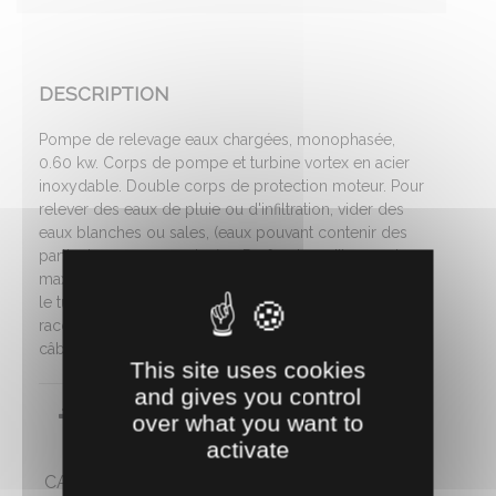
DESCRIPTION
Pompe de relevage eaux chargées, monophasée,
0.60 kw. Corps de pompe et turbine vortex en acier
inoxydable. Double corps de protection moteur. Pour
relever des eaux de pluie ou d'infiltration, vider des
eaux blanches ou sales, (eaux pouvant contenir des
particules en suspension). > Profondeur d'immersion
maximale : 7 m. Facile à installer : il suffit de raccorder
le tuyau d'évacuation et de la brancher. Livré avec
raccord de refoulement, avec flotteur et 10 mètres de
câble électrique.
This site uses cookies
and gives you control
Fiche technique
over what you want to
activate
CARACTÉRISTIQUES