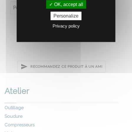
OK, accept all
Poids (en kg)
25
Personalize
Privacy policy
RECOMMANDEZ CE PRODUIT À UN AMI
Atelier
Outillage
Soudure
Compresseurs