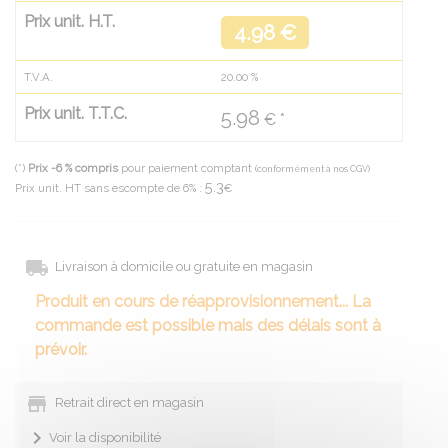
Prix unit. H.T.
4.98 €
T.V.A.
20.00
%
Prix unit. T.T.C.
5.98
€ *
(*)
Prix -6 % compris
pour paiement comptant
(conformément à nos CGV)
5.3
Prix unit. HT sans escompte de 6% :
€
Livraison à domicile ou gratuite en magasin
Produit en cours de réapprovisionnement... La
commande est possible mais des délais sont à
prévoir.
Retrait direct en magasin
Voir la disponibilité