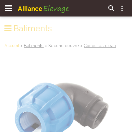
Elevage
Alliance
Batiments
Accueil
>
Batiments
> Second oeuvre >
Conduites d'eau