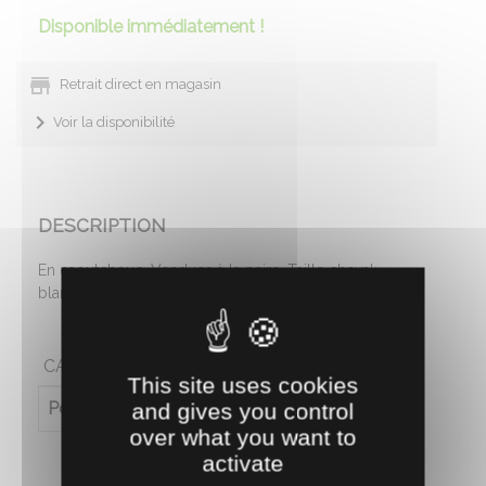
Disponible immédiatement !
Retrait direct en magasin
Voir la disponibilité
DESCRIPTION
En caoutchouc. Vendues à la paire. Taille cheval:
blanc, noir ou naturel ou taille poney: noir.
CARACTÉRISTIQUES
This site uses cookies
and gives you control
Poids (en kg)
0.073
over what you want to
activate