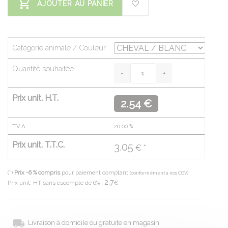
AJOUTER AU PANIER
Catégorie animale / Couleur
Quantité souhaitée
Prix unit. H.T.
2.54 €
T.V.A.
20.00
%
Prix unit. T.T.C.
3.05
€ *
(*)
Prix -6 % compris
pour paiement comptant
(conformément à nos CGV)
2.7
Prix unit. HT sans escompte de 6% :
€
Livraison à domicile ou gratuite en magasin