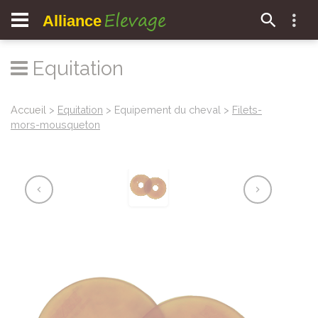
Elevage
Alliance
Equitation
Accueil
>
Equitation
> Equipement du cheval >
Filets-
mors-mousqueton