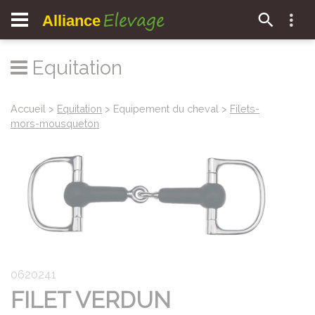
Elevage
Alliance
Equitation
Accueil
>
Equitation
> Equipement du cheval >
Filets-
mors-mousqueton
0620241
FILET VERDUN