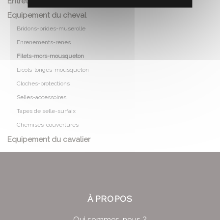
Entretien du cheval
Equipement du cheval
Bridons-brides-muserolle
Enrenements-renes
Filets-mors-mousqueton
Licols-longes-mousqueton
Cloches-protections
Selles-accessoires
Tapes de selle-surfaix
Chemises-couvertures
Equipement du cavalier
À PROPOS
Qui sommes-nous ?