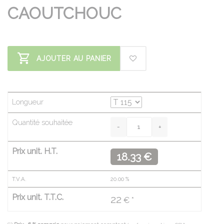
CAOUTCHOUC
AJOUTER AU PANIER
Longueur
Quantité souhaitée
Prix unit. H.T.
18.33 €
T.V.A.
20.00
%
Prix unit. T.T.C.
22
€ *