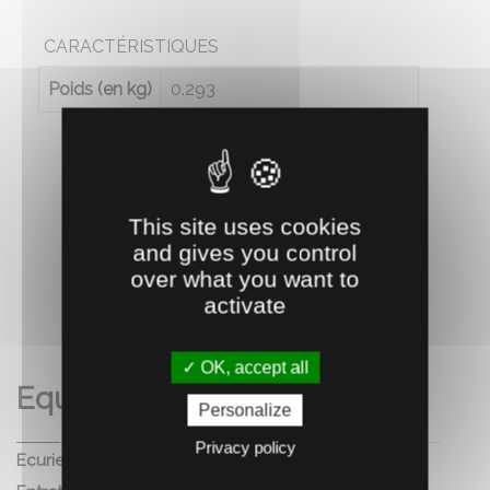
CARACTÉRISTIQUES
Poids (en kg)
0.293
This site uses cookies
and gives you control
over what you want to
activate
RECOMMANDEZ CE PRODUIT À UN AMI
OK, accept all
Equitation
Personalize
Privacy policy
Ecurie