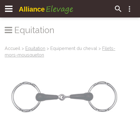
Elevage
Alliance
Equitation
Accueil
>
Equitation
> Equipement du cheval >
Filets-
mors-mousqueton