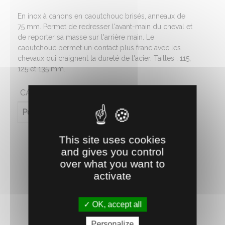
En inox à canons en caoutchouc brisés, anneaux de
75 mm. Permet de redresser l'avant-main du cheval et
de reporter sa masse sur l'arrière main. Le
caoutchouc permet un contact plus franc avec les
chevaux qui craignent la dureté de l'acier. Tailles : 115,
125 et 135 mm.
CARACTÉRISTIQUES
Poids (en kg)
0.343
This site uses cookies
and gives you control
over what you want to
activate
OK, accept all
RECOMMANDEZ CE PRODUIT À UN AMI
Personalize