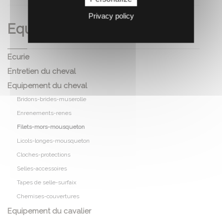
Privacy policy
Equitation
Ecurie
Entretien du cheval
Equipement du cheval
Bridons-brides-muserolle
Enrenements-renes
Filets-mors-mousqueton
Licols-longes-mousqueton
Cloches-protections
Selles-accessoires
Tapes de selle-surfaix
Chemises-couvertures
Equipement du cavalier