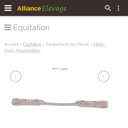
Elevage
Alliance
Equitation
Accueil
>
Equitation
> Equipement du cheval >
Filets-
mors-mousqueton