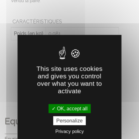
Vendu la paire.
CARACTÉRISTIQUES
Poids (en kg)
0.081
This site uses cookies
and gives you control
over what you want to
activate
RECOMMANDEZ CE PRODUIT À UN AMI
OK, accept all
Equitation
Personalize
Privacy policy