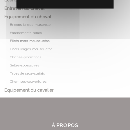
Ecurie
Entretien du cheval
Equipement du cheval
Bridons-brides-muserolle
Enrenements-renes
Filets-mors-mousqueton
Licols-longes-mousqueton
Cloches-protections
Selles-accessoires
Tapes de selle-surfaix
Chemises-couvertures
Equipement du cavalier
À PROPOS