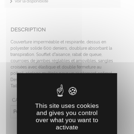
Voir la disponibilité
DESCRIPTION
Couverture imperméable et respirante, dessus en
polyester solide 600 deniers, doublure absorbant la
transpiration. Soufflet d"aisance, rabat de queue,
courroies de jambes réglables et amovibles, sangles
croisées avec élastique et double fermeture au
poitrail, réglage multiple pour un ajustement optimal.
Dessus : 100 % polyester, doublure : 100 % polyester.
Taille : 95, 105, et 115 cm. Coloris bleu.
CARACTÉRISTIQUES
This site uses cookies
Poids (en kg)
1.9
and gives you control
over what you want to
activate