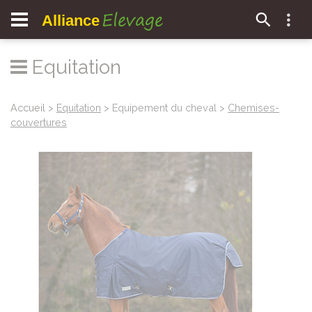
Elevage
Alliance
Equitation
Accueil
>
Equitation
> Equipement du cheval >
Chemises-
couvertures