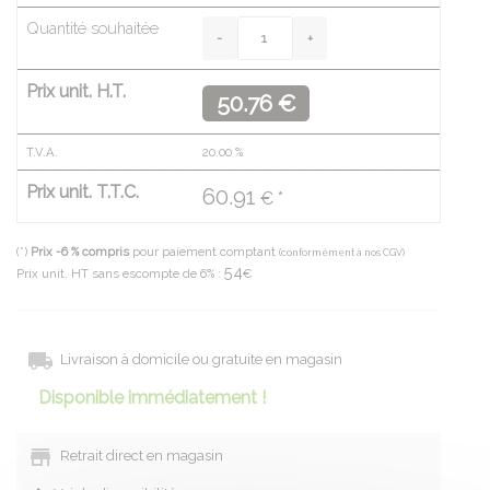
Quantité souhaitée
Prix unit. H.T.
50.76 €
T.V.A.
20.00
%
Prix unit. T.T.C.
60.91
€ *
(*)
Prix -6 % compris
pour paiement comptant
(conformément à nos CGV)
54
Prix unit. HT sans escompte de 6% :
€
Livraison à domicile ou gratuite en magasin
Disponible immédiatement !
Retrait direct en magasin