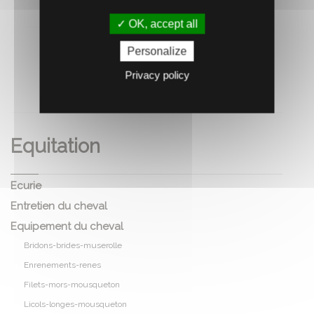
OK, accept all
Personalize
Privacy policy
RECOMMANDEZ CE PRODUIT À UN AMI
Equitation
Ecurie
Entretien du cheval
Equipement du cheval
Bridons-brides-muserolle
Enrenements-renes
Filets-mors-mousqueton
Licols-longes-mousqueton