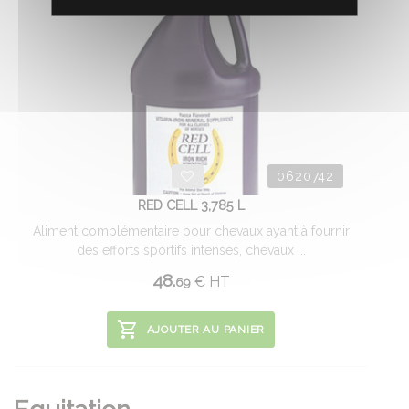
0620742
RED CELL 3,785 L
Aliment complémentaire pour chevaux ayant à fournir
des efforts sportifs intenses, chevaux ...
48.
€
HT
69
AJOUTER AU PANIER