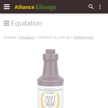
Elevage
Alliance
Equitation
Accueil
>
Equitation
> Entretien du cheval >
Nutritionnels