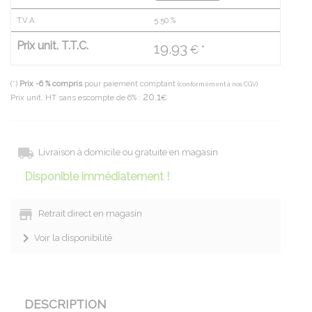
T.V.A.
5.50
%
Prix unit. T.T.C.
19.93
€ *
(*)
Prix -6 % compris
pour paiement comptant
(conformément à nos CGV)
20.1
Prix unit. HT sans escompte de 6% :
€
Livraison à domicile ou gratuite en magasin
Disponible immédiatement !
Retrait direct en magasin
Voir la disponibilité
DESCRIPTION