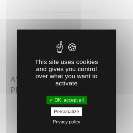
RECOMMANDEZ CE PRODUIT À UN AMI
This site uses cookies
and gives you control
over what you want to
AVEC CE PRODUIT
activate
PENSEZ AUSSI À...
OK, accept all
Personalize
Privacy policy