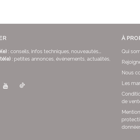
ER
À PRO
(e)
: conseils, infos techniques, nouveautés...
Qui so
té(e)
: petites annonces, événements, actualités,
Rejoign
Nous co
Les mar
Conditi
de vent
Mention
protect
donnée