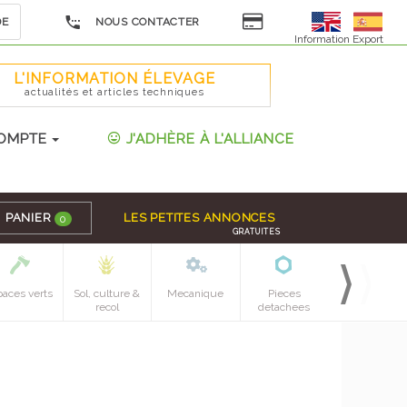
DE
NOUS CONTACTER
Information Export
L'INFORMATION ÉLEVAGE
actualités et articles techniques
OMPTE
J'ADHÈRE À L'ALLIANCE
PANIER
LES PETITES ANNONCES
0
GRATUITES
paces verts
Sol, culture &
Mecanique
Pieces
recol
detachees