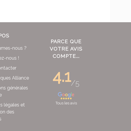
POS
PARCE QUE
mmes-nous ?
VOTRE AVIS
COMPTE...
ez-nous !
ntacter
4.1
ques Alliance
/5
ons générales
e
Tous les avis
s légales et
ion des
s