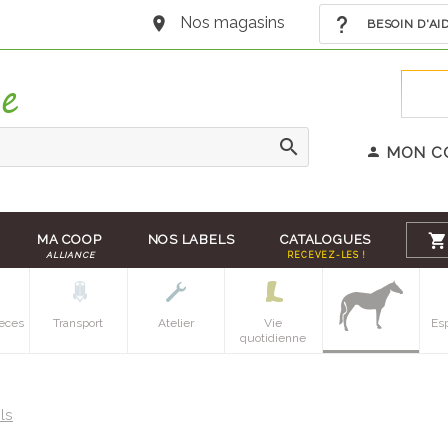
Nos magasins
BESOIN D'AI
MON C
MA COOP
NOS LABELS
CATALOGUES
ALLIANCE
RECEVEZ-LES !
eces
Transport
Atelier
Vie
Es
quotidienne
els