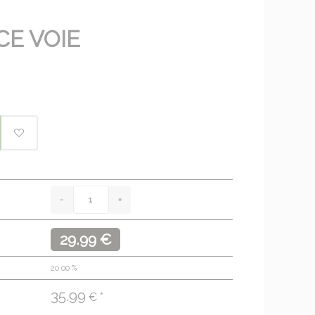
CE VOIE
29.99 €
20.00
%
35.99
€ *