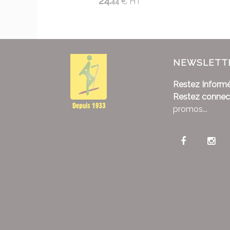
24.
€
HT
44
NEWSLETT
Restez Informé
Restez connec
promos...