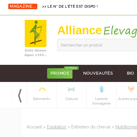
MAGAZINE...
>> LE N° DE L'ÉTÉ EST DISPO !
Alliance
Rechercher un produit
OFFRES
PROMOS
NOUVEAUTÉS
BIO
Equipements
Batiments
Cloture
Laiterie
Autres esp
batiment
fromagerie
Accueil
>
Equitation
> Entretien du cheval >
Nutritionn