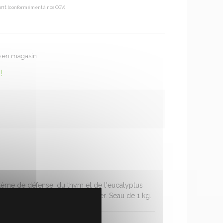
ant
(conformément à nos CGV)
€
te en magasin
!
ystème de défense, du thym et de l'eucalyptus
it la gorge. Idéal pendant l'hiver. Seau de 1 kg.