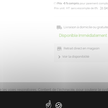
(*)
Prix -6 % compris
pour paiement compt
31.9
Prix unit. HT sans escompte de 6% :
Livraison à domicile ou gratui
Disponible immédiatement 
Retrait direct en magasin
Voir la disponibilité
 les voies respiratoires. Contient de l'échinacéa, pour soutenir le s
nis, qui soulage en cas de chatouillement, et par le plantain, qui adouc