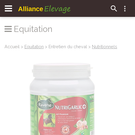
Elevage
Alliance
Equitation
Accueil
>
Equitation
> Entretien du cheval >
Nutritionnels