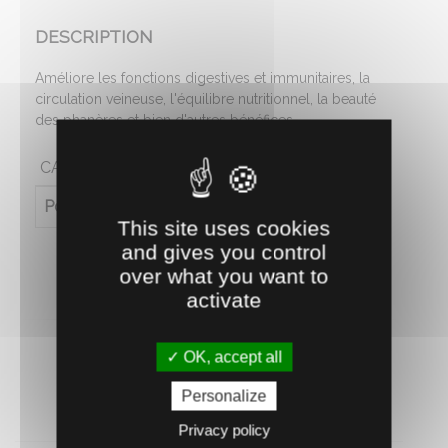
DESCRIPTION
Améliore les fonctions digestives et immunitaires, la
circulation veineuse, l'équilibre nutritionnel, la beauté
des phanères et bien d'autres bénéfices.
CARACTÉRISTIQUES
Poids (en kg)
1.04
This site uses cookies
and gives you control
over what you want to
activate
OK, accept all
Personalize
RECOMMANDEZ CE PRODUIT À UN AMI
Privacy policy