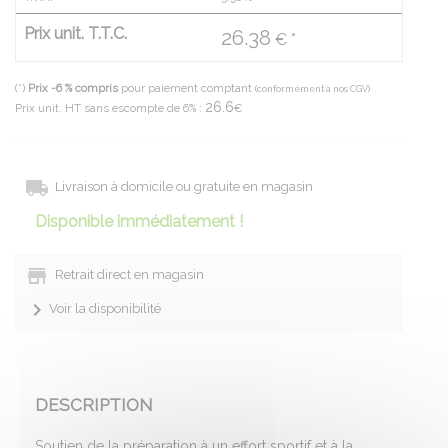
Prix unit. T.T.C.
26.38
€ *
(*)
Prix -6 % compris
pour paiement comptant
(conformément à nos CGV)
26.6
Prix unit. HT sans escompte de 6% :
€
Livraison à domicile ou gratuite en magasin
Disponible immédiatement !
Retrait direct en magasin
Voir la disponibilité
DESCRIPTION
Soutien de la préparation à un effort sportif et à la