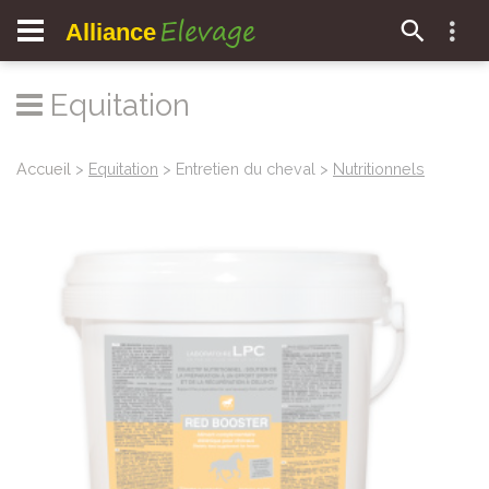
Elevage
Alliance
Equitation
Accueil
>
Equitation
> Entretien du cheval >
Nutritionnels