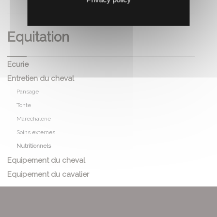
Equitation
Ecurie
Entretien du cheval
Pansage
Tonte
Marechalerie
Soins externes
Nutritionnels
Equipement du cheval
Equipement du cavalier