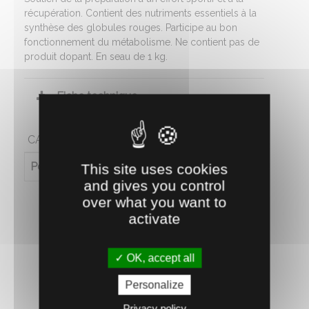
récupération. Contient des nutriments essentiels à la
synthèse des globules rouges. Participe au bon
fonctionnement du métabolisme. Ne contient pas de
produit dopant. En seau de 1 kg.
Fiche technique
CARACTÉRISTIQUES
Poids (en kg)
1
This site uses cookies
and gives you control
over what you want to
activate
OK, accept all
Personalize
RECOMMANDEZ CE PRODUIT À UN AMI
Privacy policy