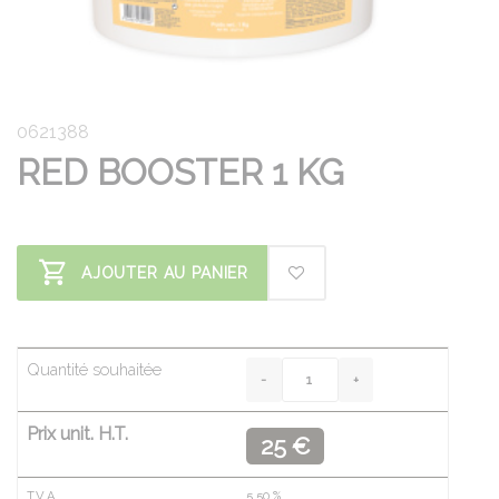
0621388
RED BOOSTER 1 KG
AJOUTER AU PANIER
Quantité souhaitée
Prix unit. H.T.
25 €
T.V.A.
5.50
%