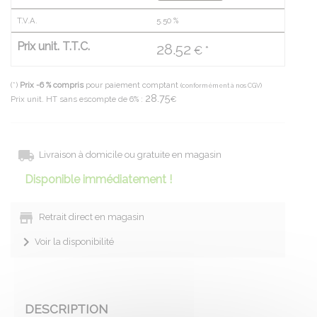
T.V.A.
5.50
%
Prix unit. T.T.C.
28.52
€ *
(*)
Prix -6 % compris
pour paiement comptant
(conformément à nos CGV)
28.75
Prix unit. HT sans escompte de 6% :
€
Livraison à domicile ou gratuite en magasin
Disponible immédiatement !
Retrait direct en magasin
Voir la disponibilité
DESCRIPTION