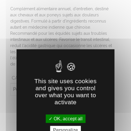
Complément alimentaire annuel, d'entretien, destiné
aux chevaux et aux poneys sujets aux douleurs
digestives. Formulé à partir d'ingrédients reconnus
autant en médecine indienne que chinoise.
Recommandé pour les équidés sujets aux troubles
intestinaux et aux ulcères. Favorise le transit intestinal,
réduit l'acidité gastrique qui occasionne les ulcères et
les gastrites (inflammations de l'estomac). Favorise
l'élimination des toxines par les reins et le foie. Sachet
de 1,5 kg.
CARACTÉRISTIQUES
This site uses cookies
and gives you control
Poids (en kg)
1.5
over what you want to
activate
OK, accept all
Personalize