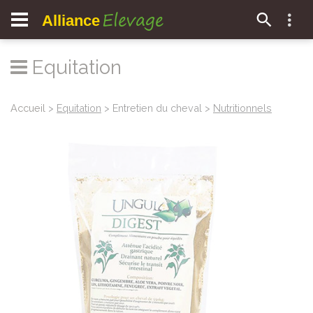
Elevage
Alliance
Equitation
Accueil
>
Equitation
> Entretien du cheval >
Nutritionnels