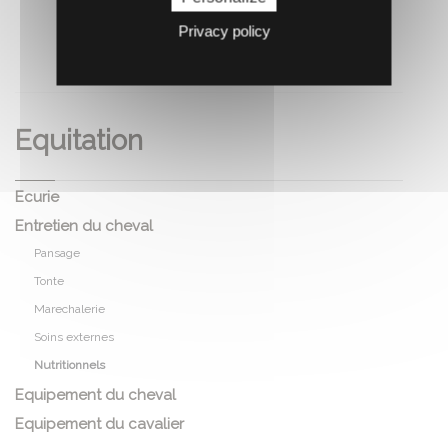
Privacy policy
RECOMMANDEZ CE PRODUIT À UN AMI
Equitation
Ecurie
Entretien du cheval
Pansage
Tonte
Marechalerie
Soins externes
Nutritionnels
Equipement du cheval
Equipement du cavalier