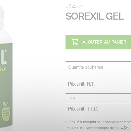
0621774
SOREXIL GEL
AJOUTER AU PANIER
Quantité souhaitée
Prix unit. H.T.
T.V.A.
Prix unit. T.T.C.
(*)
Prix -6 % compris
pour paiement compt
45
Prix unit. HT sans escompte de 6% :
€