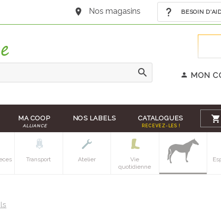
Nos magasins
BESOIN D'AI
MON C
MA COOP
NOS LABELS
CATALOGUES
ALLIANCE
RECEVEZ-LES !
eces
Transport
Atelier
Vie
Es
quotidienne
els