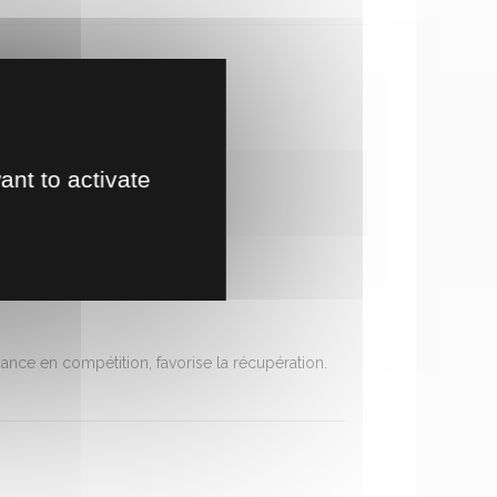
te en magasin
!
ant to activate
ance en compétition, favorise la récupération.