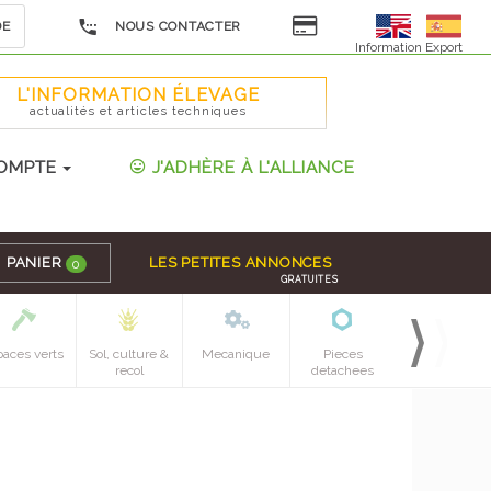
DE
NOUS CONTACTER
Information Export
L'INFORMATION ÉLEVAGE
actualités et articles techniques
OMPTE
J'ADHÈRE À L'ALLIANCE
PANIER
LES PETITES ANNONCES
0
GRATUITES
paces verts
Sol, culture &
Mecanique
Pieces
recol
detachees