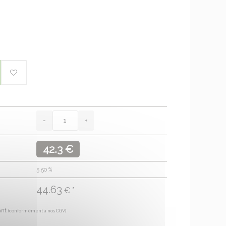
42.3 €
5.50
%
44.63
€ *
ant
(conformément à nos CGV)