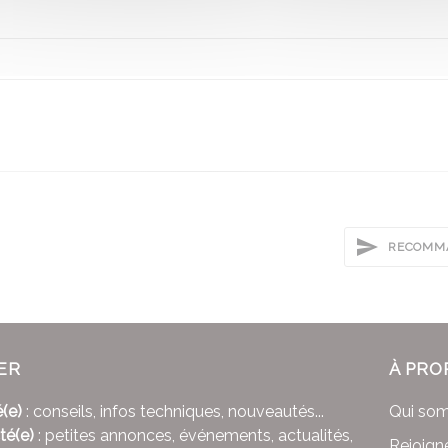
RECOMMA
ER
À PRO
(e)
: conseils, infos techniques, nouveautés...
Qui so
té(e)
: petites annonces, événements, actualités,
Rejoign