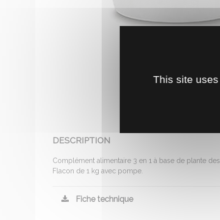
This site uses
DESCRIPTION
Complément alimentaire 3 en 1 à base de plante desti
Flacon de 1 kg avec pompe.
Fiche technique