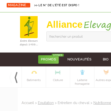
MAGAZINE...
>> LE N° DE L'ÉTÉ EST DISPO !
Alliance
Rechercher un produit
OFFRES
PROMOS
NOUVEAUTÉS
BIO
Equipements
Batiments
Cloture
Laiterie
Autres esp
batiment
fromagerie
Accueil
>
Equitation
> Entretien du cheval >
Nutritionn