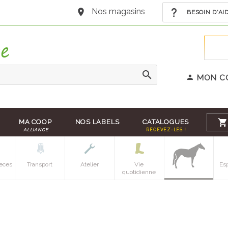
Nos magasins
BESOIN D'AI
MON C
MA COOP
NOS LABELS
CATALOGUES
ALLIANCE
RECEVEZ-LES !
eces
Transport
Atelier
Vie
Es
quotidienne