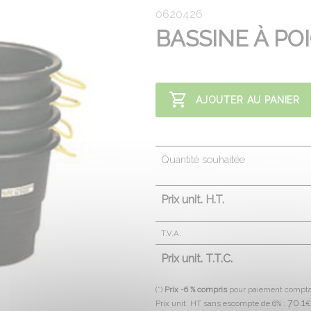
0620426
BASSINE À PO
AJOUTER AU PANIER
Quantité souhaitée
Prix unit. H.T.
T.V.A.
Prix unit. T.T.C.
(*)
Prix -6 % compris
pour paiement compt
70.1
Prix unit. HT sans escompte de 6% :