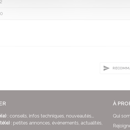
2
0
RECOMMA
ER
À PRO
(e)
: conseils, infos techniques, nouveautés...
Qui so
té(e)
: petites annonces, événements, actualités,
Rejoign