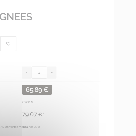
IGNEES
65.89 €
20.00
%
79.07
€ *
ant
(conformément à nos CGV)
€