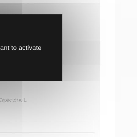
te en magasin
!
ant to activate
Capacité 90 L.