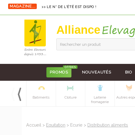
MAGAZINE...
>> LE N° DE L'ÉTÉ EST DISPO !
Alliance
Rechercher un produit
OFFRES
PROMOS
NOUVEAUTÉS
BIO
Equipements
Batiments
Cloture
Laiterie
Autres esp
batiment
fromagerie
Accueil
>
Equitation
> Ecurie >
Distribution aliments