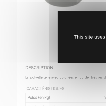
This site uses
DESCRIPTION
En polyéthylène avec poignées en corde. Très résista
CARACTÉRISTIQUES
Poids (en kg)
3