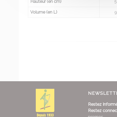
Hauteur (en cm)
5
Volume (en L)
9
NEWSLETT
Restez Informé
Restez connec
promos...