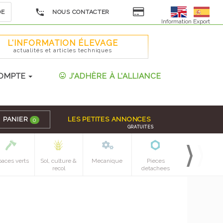
DE
NOUS CONTACTER
Information Export
L'INFORMATION ÉLEVAGE
actualités et articles techniques
OMPTE
J'ADHÈRE À L'ALLIANCE
PANIER
LES PETITES ANNONCES
0
GRATUITES
paces verts
Sol, culture &
Mecanique
Pieces
recol
detachees