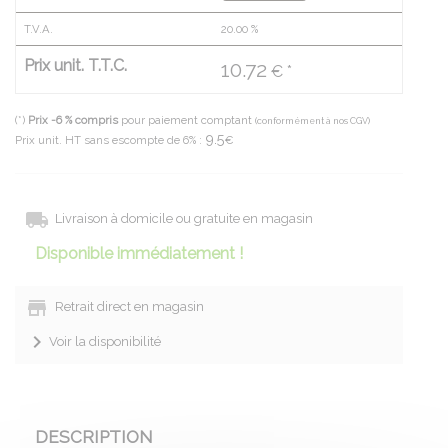
T.V.A.
20.00
%
Prix unit. T.T.C.
10.72
€ *
(*)
Prix -6 % compris
pour paiement comptant
(conformément à nos CGV)
9.5
Prix unit. HT sans escompte de 6% :
€
Livraison à domicile ou gratuite en magasin
Disponible immédiatement !
Retrait direct en magasin
Voir la disponibilité
DESCRIPTION