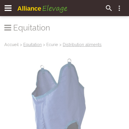
Elevage
Alliance
Equitation
Accueil
>
Equitation
> Ecurie >
Distribution aliments