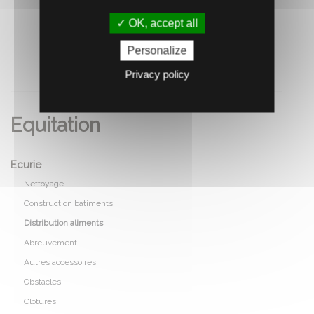
OK, accept all
Personalize
RECOMMANDEZ CE PRODUIT À UN AMI
Privacy policy
Equitation
Ecurie
Nettoyage
Construction batiments
Distribution aliments
Abreuvement
Autres accessoires
Obstacles
Clotures