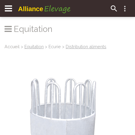
Elevage
Alliance
Equitation
Accueil
>
Equitation
> Ecurie >
Distribution aliments