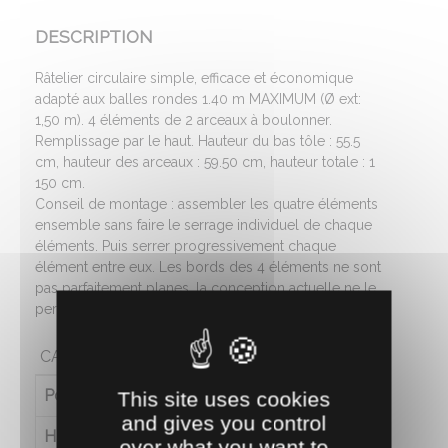
DESCRIPTION
Râtelier circulaire simple, efficace et économique
adapté aux balles rondes 1.40 m MAXIMUM (Ø ext:
1,50 m). 4 éléments de 2 arceaux à boulonner.
Remplissage par le haut. Hauteur du bas tôle : 55.5
cm, hauteur des arceaux : 59.50 cm, hauteur totale : 1
150 cm.
Conseil de montage : assembler les quatre éléments
ensemble sans faire le serrage individuel de chaque
éléments. Puis serrer progressivement chaque
élément entre eux. Les bords des 4 éléments ne sont
pas parfaitement planes, la conception actuelle ne le
permet pas.
CARACTÉRISTIQUES
Poids (en kg)
100
This site uses cookies
and gives you control
Hauteur (en cm)
1150
over what you want to