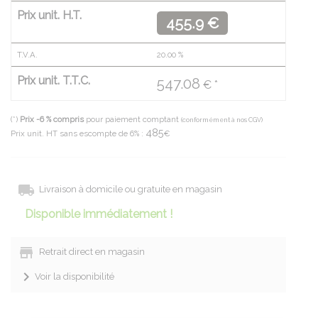
Prix unit. H.T.
455.9 €
T.V.A.
20.00
%
Prix unit. T.T.C.
547.08
€ *
(*)
Prix -6 % compris
pour paiement comptant
(conformément à nos CGV)
485
Prix unit. HT sans escompte de 6% :
€
Livraison à domicile ou gratuite en magasin
Disponible immédiatement !
Retrait direct en magasin
Voir la disponibilité