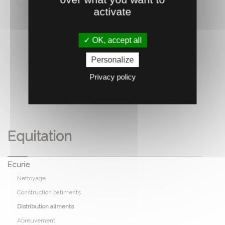
activate
OK, accept all
Personalize
Privacy policy
RECOMMANDEZ CE PRODUIT À UN AMI
Equitation
Ecurie
Nettoyage
Construction batiments
Distribution aliments
Abreuvement