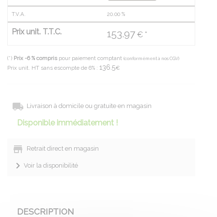
T.V.A.
20.00
%
Prix unit. T.T.C.
153.97
€ *
(*)
Prix -6 % compris
pour paiement comptant
(conformément à nos CGV)
136.5
Prix unit. HT sans escompte de 6% :
€
Livraison à domicile ou gratuite en magasin
Disponible immédiatement !
Retrait direct en magasin
Voir la disponibilité
DESCRIPTION