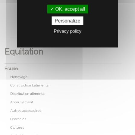
OK, accept all
Personalize
RECOMMANDEZ CE PRODUIT À UN AMI
Privacy policy
Equitation
Ecurie
Nettoyage
Construction batiments
Distribution aliments
Abreuvement
Autres accessoires
Obstacles
Clotures