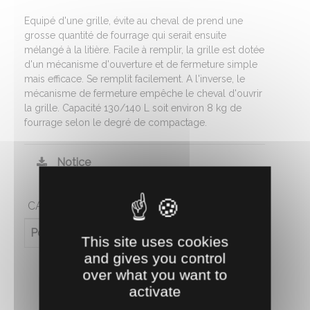
Equipé d'une grille, évite au cheval de prend une
grosse quantité de fourrage qui serait ensuite
mélangé à la litière. Facile à remplir, la grille est dotée
d'un mécanisme d'ouverture et de fermeture simple
mais efficace. Se remplit facilement. A l'inverse, le
mécanisme de fermeture empêche le cheval d'ouvrir
la grille. Capacité 130/140 L soit environ 8 kg de
fourrage selon le degré de compactage.
Notice
CARACTÉRISTIQUES
Poids (en kg)
7
This site uses cookies
and gives you control
over what you want to
activate