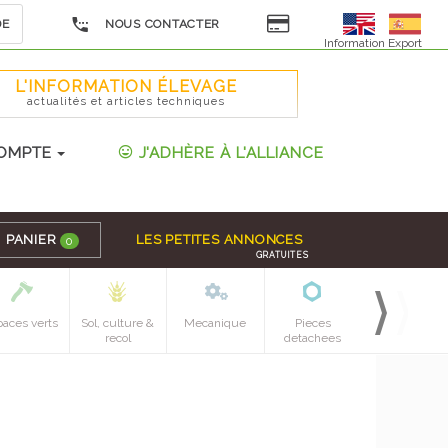
DE
NOUS CONTACTER
Information Export
L'INFORMATION ÉLEVAGE
actualités et articles techniques
OMPTE
J'ADHÈRE À L'ALLIANCE
PANIER
LES PETITES ANNONCES
0
GRATUITES
paces verts
Sol, culture &
Mecanique
Pieces
recol
detachees