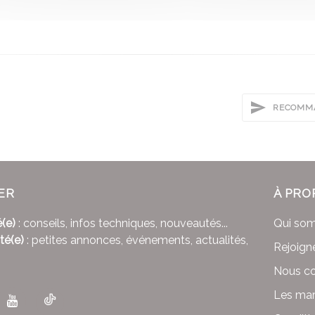
RECOMMA
ER
À PRO
(e)
: conseils, infos techniques, nouveautés...
Qui so
té(e)
: petites annonces, événements, actualités,
Rejoign
Nous co
Les mar