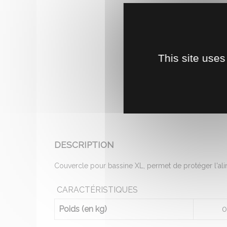
This site uses
DESCRIPTION
Couvercle pour bassine XL, permet de protéger l'alimen
CARACTÉRISTIQUES
Poids (en kg)
0