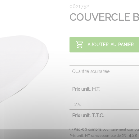
0621752
COUVERCLE B
AJOUTER AU PANIER
Quantité souhaitée
Prix unit. H.T.
T.V.A.
Prix unit. T.T.C.
(*)
Prix -6 % compris
pour paiement compt
4.2
Prix unit. HT sans escompte de 6% :
€