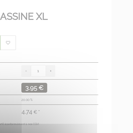
ASSINE XL
3.95 €
20.00
%
4.74
€ *
ant
(conformément à nos CGV)