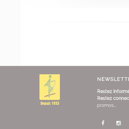
NEWSLETT
Restez Informé
Restez connec
promos...