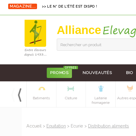
MAGAZINE...
>> LE N° DE L'ÉTÉ EST DISPO !
Alliance
Rechercher un produit
OFFRES
PROMOS
NOUVEAUTÉS
BIO
Equipements
Batiments
Cloture
Laiterie
Autres esp
batiment
fromagerie
Accueil
>
Equitation
> Ecurie >
Distribution aliments