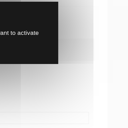
te en magasin
!
ant to activate