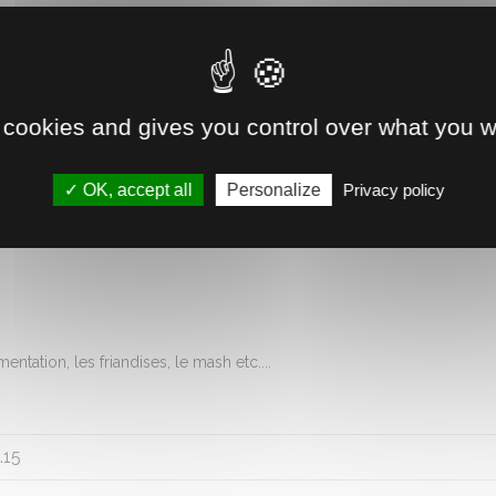
Livraison à domicile ou gratui
Disponible immédiatement 
 cookies and gives you control over what you w
Retrait direct en magasin
OK, accept all
Personalize
Privacy policy
Voir la disponibilité
tation, les friandises, le mash etc....
.15