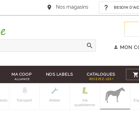
Nos magasins
BESOIN D'AI
MON C
MA COOP
NOS LABELS
CATALOGUES
ALLIANCE
RECEVEZ-LES !
eces
Transport
Atelier
Vie
Es
quotidienne