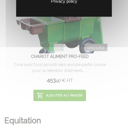
Privacy policy
0621753
CHARIOT ALIMENT PRO-FEED
Cuve avec fond arrondi sans aucune partie creuse
pour la rétention d'aliments, ...
453.
€
HT
97
AJOUTER AU PANIER
Equitation