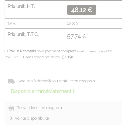
Prix unit. H.T.
48.12 €
T.V.A.
20.00
%
Prix unit. T.T.C.
57.74
€ *
(*)
Prix -6 % compris
pour paiement comptant
(conformément à nos CGV)
51.19
Prix unit. HT sans escompte de 6% :
€
Livraison à domicile ou gratuite en magasin
Disponible immédiatement !
Retrait direct en magasin
Voir la disponibilité