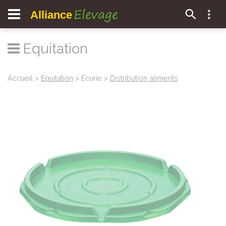
Elevage
Alliance
Equitation
Accueil
>
Equitation
> Ecurie >
Distribution aliments