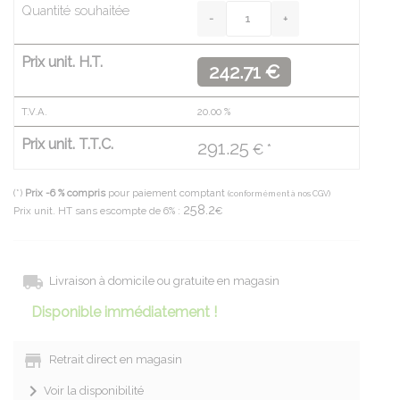
Quantité souhaitée
Prix unit. H.T.
242.71 €
T.V.A.
20.00
%
Prix unit. T.T.C.
291.25
€ *
(*)
Prix -6 % compris
pour paiement comptant
(conformément à nos CGV)
258.2
Prix unit. HT sans escompte de 6% :
€
Livraison à domicile ou gratuite en magasin
Disponible immédiatement !
Retrait direct en magasin
Voir la disponibilité