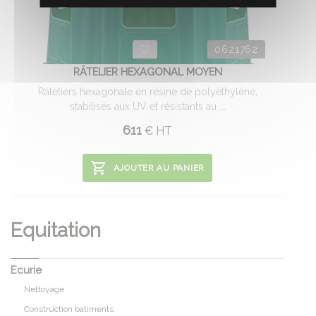
0621762
RÂTELIER HEXAGONAL MOYEN
Râteliers hexagonale en résine de polyéthylène,
stabilisés aux UV et résistants au ...
611
€
HT
AJOUTER AU PANIER
Equitation
Ecurie
Nettoyage
Construction batiments