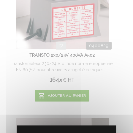
0400829
TRANSFO 230/24V 400VA A502
Transformateur 230/24 V blindé norme européenne
EN 60.742 pour abreuvoirs antigel électriques. ...
164.
€
HT
5
AJOUTER AU PANIER