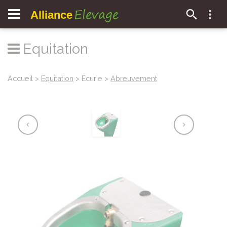
Elevage
Alliance
Equitation
Accueil
>
Equitation
> Ecurie >
Abreuvement