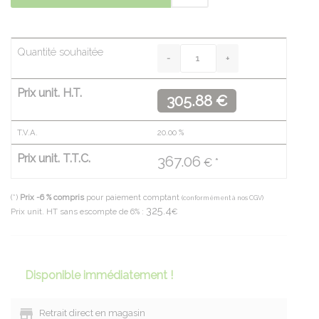
Quantité souhaitée
Prix unit. H.T.
305.88 €
T.V.A.
20.00
%
Prix unit. T.T.C.
367.06
€ *
(*)
Prix -6 % compris
pour paiement comptant
(conformément à nos CGV)
325.4
Prix unit. HT sans escompte de 6% :
€
Disponible immédiatement !
Retrait direct en magasin