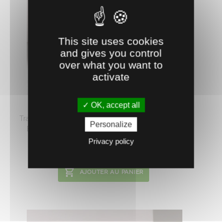
This site uses cookies
and gives you control
over what you want to
activate
0400830
TRANSFORMATEUR 200VA A503
OK, accept all
Transformateur 230/24 V blindé norme européenne
Personalize
EN 60.742 pour abreuvoirs antigel électriques. ...
Privacy policy
110.
€
HT
92
AJOUTER AU PANIER