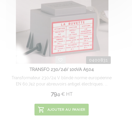
0400831
TRANSFO 230/24V 100VA A504
Transformateur 230/24 V blindé norme européenne
EN 60.742 pour abreuvoirs antigel électriques. ...
79.
€
HT
9
AJOUTER AU PANIER