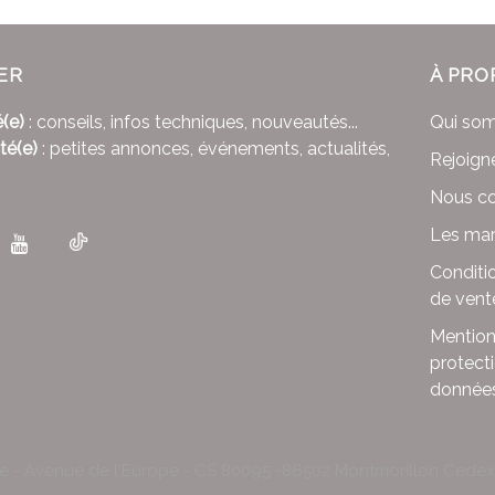
ER
À PRO
(e)
: conseils, infos techniques, nouveautés...
Qui so
té(e)
: petites annonces, événements, actualités,
Rejoign
Nous co
Les mar
Conditi
de vent
Mention
protect
donnée
le - Avenue de l'Europe - CS 80095 -86502 Montmorillon Cede