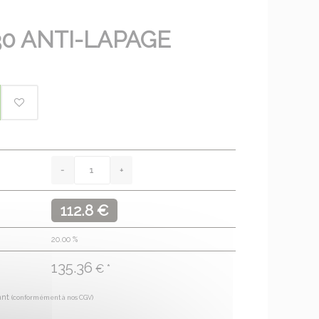
0 ANTI-LAPAGE
112.8 €
20.00
%
135.36
€ *
ant
(conformément à nos CGV)