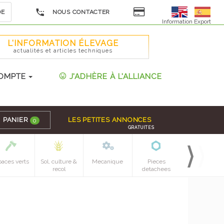
DE
NOUS CONTACTER
Information Export
L'INFORMATION ÉLEVAGE
actualités et articles techniques
OMPTE
J'ADHÈRE À L'ALLIANCE
PANIER
LES PETITES ANNONCES
0
GRATUITES
paces verts
Sol, culture &
Mecanique
Pieces
recol
detachees