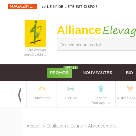
MAGAZINE...
>> LE N° DE L'ÉTÉ EST DISPO !
Alliance
Rechercher un produit
OFFRES
PROMOS
NOUVEAUTÉS
BIO
Equipements
Batiments
Cloture
Laiterie
Autres esp
batiment
fromagerie
Accueil
>
Equitation
> Ecurie >
Abreuvement