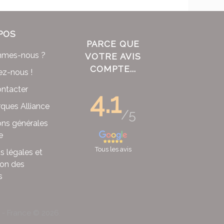
POS
PARCE QUE
mmes-nous ?
VOTRE AVIS
COMPTE...
ez-nous !
ntacter
4.1
ques Alliance
/5
ons générales
e
Tous les avis
s légales et
ion des
s
x - France ©
2026
.