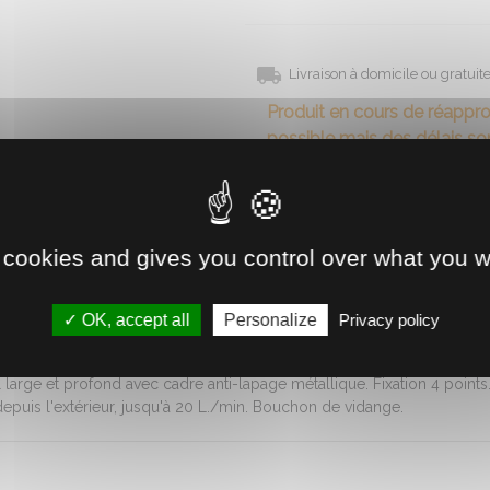
Livraison à domicile ou gratui
Produit en cours de réappr
possible mais des délais son
Retrait direct en magasin
Voir la disponibilité
 cookies and gives you control over what you w
OK, accept all
Personalize
Privacy policy
large et profond avec cadre anti-lapage métallique. Fixation 4 points
 depuis l'extérieur, jusqu'à 20 L./min. Bouchon de vidange.