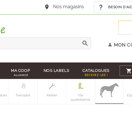
Nos magasins
BESOIN D'AI
MON C
MA COOP
NOS LABELS
CATALOGUES
ALLIANCE
RECEVEZ-LES !
eces
Transport
Atelier
Vie
Es
quotidienne