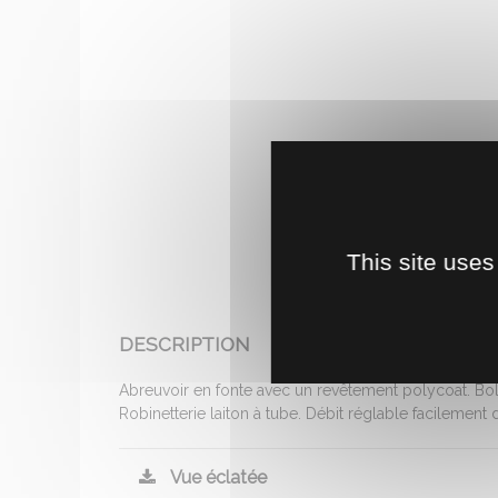
This site uses
DESCRIPTION
Abreuvoir en fonte avec un revêtement polycoat. Bol 
Robinetterie laiton à tube. Débit réglable facilement
Vue éclatée