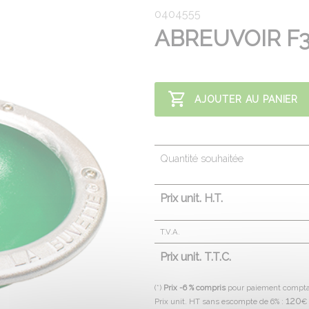
0404555
ABREUVOIR F3
AJOUTER AU PANIER
Quantité souhaitée
Prix unit. H.T.
T.V.A.
Prix unit. T.T.C.
(*)
Prix -6 % compris
pour paiement compt
120
Prix unit. HT sans escompte de 6% :
€