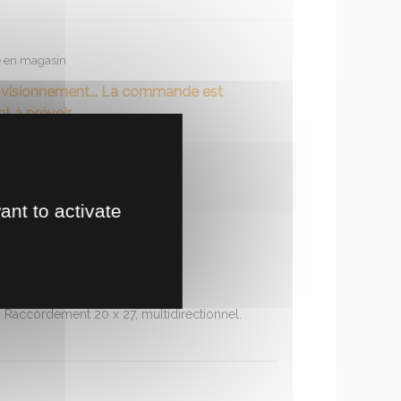
te en magasin
ovisionnement... La commande est
t à prévoir.
ant to activate
. Raccordement 20 x 27, multidirectionnel.