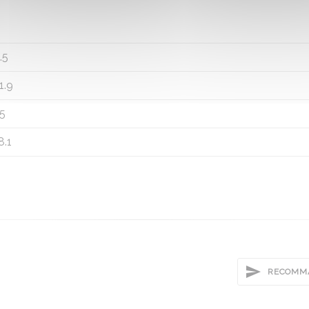
.5
1.9
5
8.1
RECOMMA