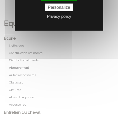
RECOMMANDEZ CE PRODUIT À UN AMI
Personalize
Privacy policy
Equitation
Ecurie
Nettoyage
Construction batiments
Distribution aliments
Abreuvement
Autres accessoires
Obstacles
Clotures
Abri et box prairie
Accessoires
Entretien du cheval