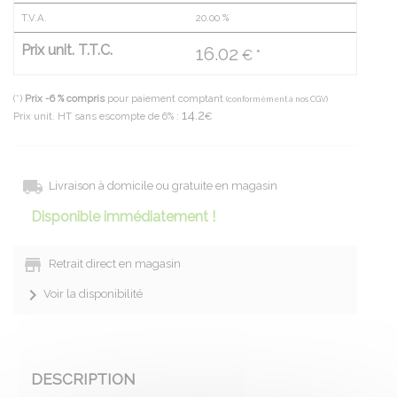
T.V.A.
20.00
%
Prix unit. T.T.C.
16.02
€ *
(*)
Prix -6 % compris
pour paiement comptant
(conformément à nos CGV)
14.2
Prix unit. HT sans escompte de 6% :
€
Livraison à domicile ou gratuite en magasin
Disponible immédiatement !
Retrait direct en magasin
Voir la disponibilité
DESCRIPTION