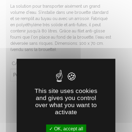
La solution pour transporter aisément un grand
volume d'eau. S'installe dans une brouette standard
et se remplit au tuyau ou avec un arrosoir. Fabriqué
en polyéthylène très solide et anti-fuites, il peut
contenir jusqu'à 80 litres. Grâce au filet anti-glisse
fourni que l'on place au fond de la brouette, l'eau est
déversée sans risques. Dimensions: 100 x 70 cm.
(vendu sans la brouette).
CARACTÉRISTIQUES
Poids (en kg)
0.52
This site uses cookies
and gives you control
over what you want to
activate
OK, accept all