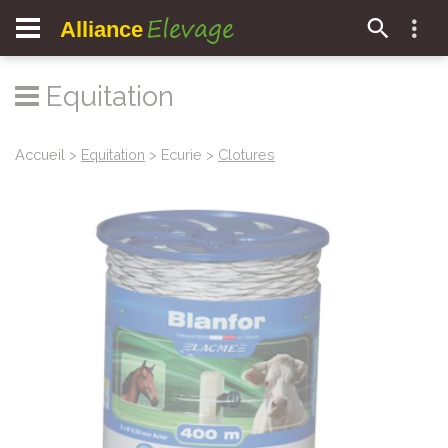
Elevage
Alliance
Equitation
Accueil
>
Equitation
> Ecurie >
Clotures