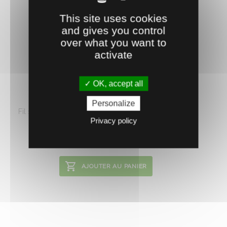
This site uses cookies
and gives you control
over what you want to
activate
0407787
OK, accept all
FIL BLANFOR - 1000 m
Personalize
Fil souple pour clôture électrique (adapté à la clôture
Privacy policy
semi permanente). Recommandé ...
61.
€
HT
62
AJOUTER AU PANIER