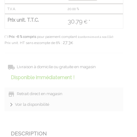
T.V.A.
20.00
%
Prix unit. T.T.C.
30.79
€ *
(*)
Prix -6 % compris
pour paiement comptant
(conformément à nos CGV)
27.3
Prix unit. HT sans escompte de 6% :
€
Livraison à domicile ou gratuite en magasin
Disponible immédiatement !
Retrait direct en magasin
Voir la disponibilité
DESCRIPTION