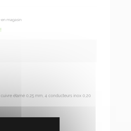
te en magasin
!
s cuivre étamé 0,25 mm, 4 conducteurs inox 0,20