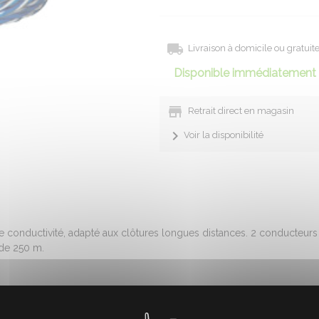
Livraison à domicile ou gratui
Disponible immédiatement 
Retrait direct en magasin
Voir la disponibilité
e conductivité, adapté aux clôtures longues distances. 2 conducteur
 de 250 m.