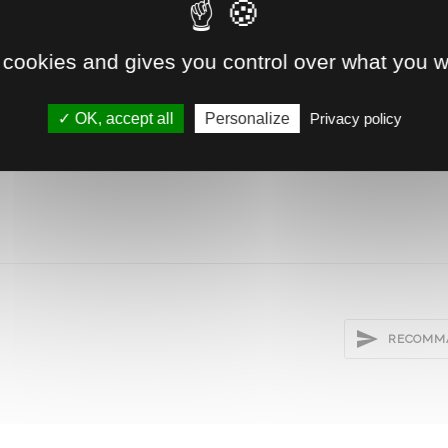
.05
 cookies and gives you control over what you w
1
1
OK, accept all
Personalize
Privacy policy
5.5
RECOMMA