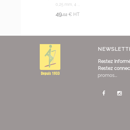
0,25 mm, 4 ...
49.
€
HT
02
NEWSLETT
Restez Informé
Restez connec
promos...