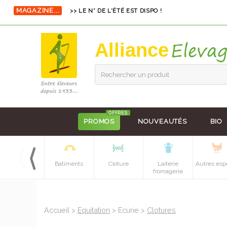
>> LE N° DE L'ÉTÉ EST DISPO !
MAGAZINE...
Alliance
Rechercher un produit
OFFRES
PROMOS
NOUVEAUTÉS
BIO
Equipements
Batiments
Cloture
Laiterie
Autres esp
batiment
fromagerie
Accueil
>
Equitation
> Ecurie >
Clotures