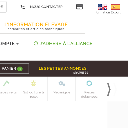
DE
NOUS CONTACTER
Information Export
L'INFORMATION ÉLEVAGE
actualités et articles techniques
OMPTE
J'ADHÈRE À L'ALLIANCE
PANIER
LES PETITES ANNONCES
0
GRATUITES
paces verts
Sol, culture &
Mecanique
Pieces
recol
detachees