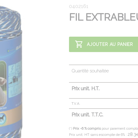
0402161
FIL EXTRABLEU
AJOUTER AU PANIER
Quantité souhaitée
Prix unit. H.T.
T.V.A.
Prix unit. T.T.C.
(*)
Prix -6 % compris
pour paiement compt
28.3
Prix unit. HT sans escompte de 6% :