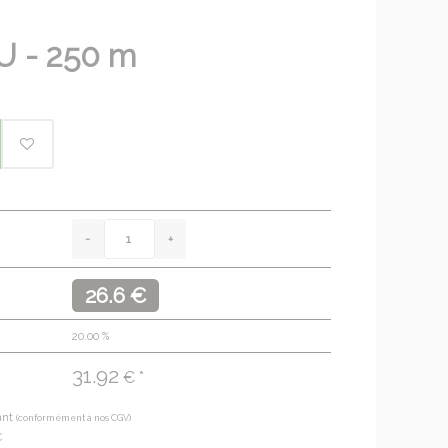
 - 250 m
26.6 €
20.00
%
31.92
€ *
ant
(conformément à nos CGV)
€