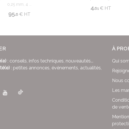
0,25 mm, 4 ...
4.
€
HT
61
95.
€
HT
6
ER
À PRO
(e)
: conseils, infos techniques, nouveautés...
Qui so
té(e)
: petites annonces, événements, actualités,
Rejoign
Nous co
Les mar
Conditi
de vent
Mention
protect