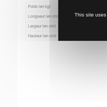
Poids (en kg)
1
This site uses
Longueur (en cm)
1
Largeur (en cm)
1
Hauteur (en cm)
1