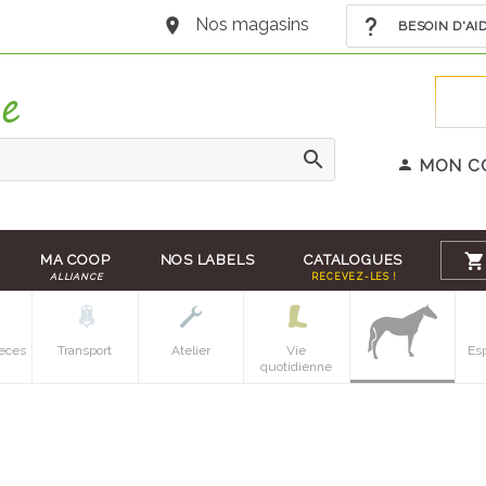
Nos magasins
BESOIN D'AI
MON C
MA COOP
NOS LABELS
CATALOGUES
ALLIANCE
RECEVEZ-LES !
eces
Transport
Atelier
Vie
Es
quotidienne