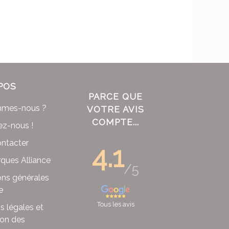
POS
PARCE QUE
mmes-nous ?
VOTRE AVIS
COMPTE...
ez-nous !
ntacter
4.1
ques Alliance
/5
ons générales
e
Tous les avis
s légales et
ion des