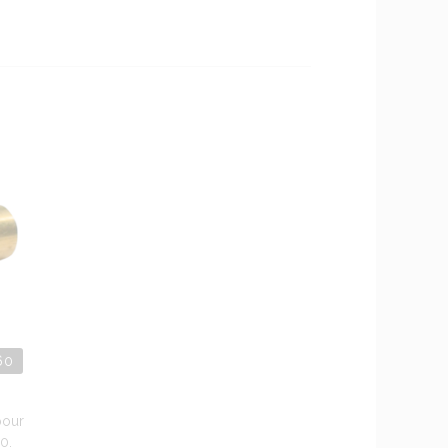
60
pour
0.