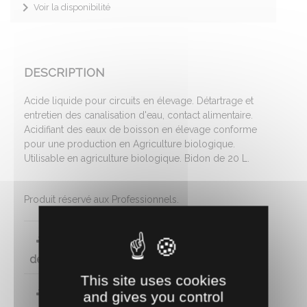
Voir la disponibilité
DESCRIPTION
Acide liquide pour circuits en élevage. Détartrage et
entretien des canalisation d'eau, contact alimentaire.
Acidifiant des eaux de boisson en élevage conforme
pour une production en Agriculture biologique.
Utilisable en agriculture biologique. Bidon de 20 L.
Produit réservé aux Professionnels.
Utilisable en agriculture BIO (Document
de conformité)
This site uses cookies
Fiche technique
and gives you control