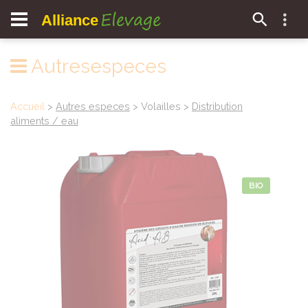
Elevage
Alliance
Autresespeces
Accueil
>
Autres especes
> Volailles >
Distribution
aliments / eau
BIO