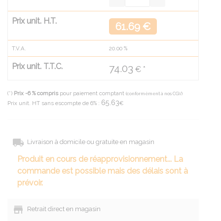
Prix unit. H.T.
61.69 €
T.V.A.
20.00
%
Prix unit. T.T.C.
74.03
€ *
(*)
Prix -6 % compris
pour paiement comptant
(conformément à nos CGV)
65.63
Prix unit. HT sans escompte de 6% :
€
Livraison à domicile ou gratuite en magasin
Produit en cours de réapprovisionnement... La
commande est possible mais des délais sont à
prévoir.
Retrait direct en magasin