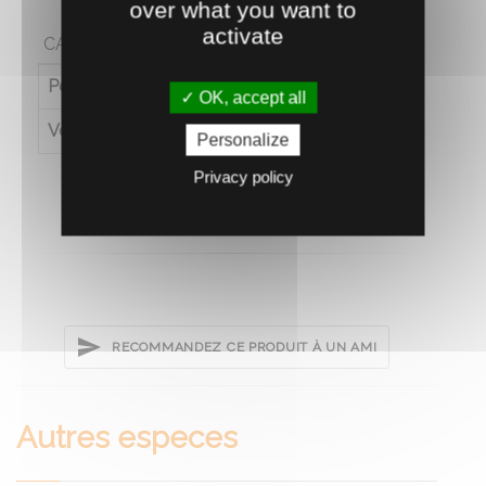
over what you want to
activate
CARACTÉRISTIQUES
Poids (en kg)
20
OK, accept all
Volume (en L)
20
Personalize
Privacy policy
RECOMMANDEZ CE PRODUIT À UN AMI
Autres especes