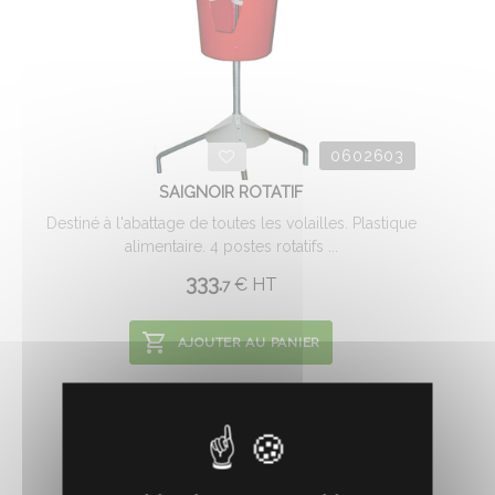
0602603
SAIGNOIR ROTATIF
Destiné à l'abattage de toutes les volailles. Plastique
alimentaire. 4 postes rotatifs ...
333.
€
HT
7
AJOUTER AU PANIER