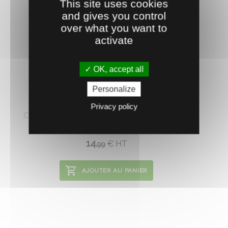
This site uses cookies
and gives you control
over what you want to
activate
OK, accept all
0600037
Personalize
COLODER 600 G
Privacy policy
Colophane en poudre (résine de pins des Landes)
pour plumer facilement ...
14.
€
HT
99
AJOUTER AU PANIER