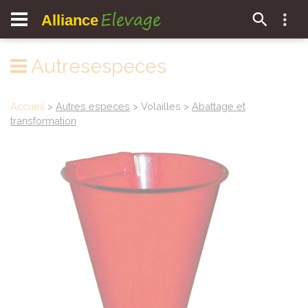
Elevage
Alliance
Autresespeces
Accueil
>
Autres especes
> Volailles >
Abattage et
transformation