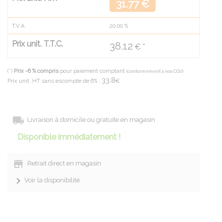
31.77 €
T.V.A.
20.00
%
Prix unit. T.T.C.
38.12
€ *
(*)
Prix -6 % compris
pour paiement comptant
(conformément à nos CGV)
33.8
Prix unit. HT sans escompte de 6% :
€
Livraison à domicile ou gratuite en magasin
Disponible immédiatement !
Retrait direct en magasin
Voir la disponibilité