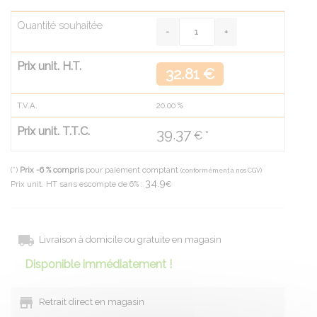
Quantité souhaitée
Prix unit. H.T.
32.81 €
T.V.A.
20.00
%
Prix unit. T.T.C.
39.37
€ *
(*)
Prix -6 % compris
pour paiement comptant
(conformément à nos CGV)
34.9
Prix unit. HT sans escompte de 6% :
€
Livraison à domicile ou gratuite en magasin
Disponible immédiatement !
Retrait direct en magasin