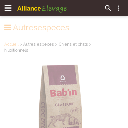
Elevage
Alliance
Autresespeces
Accueil
>
Autres especes
> Chiens et chats >
Nutritionnels