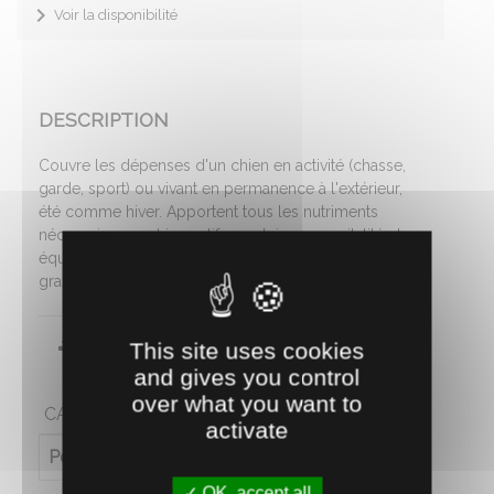
Voir la disponibilité
DESCRIPTION
Couvre les dépenses d'un chien en activité (chasse,
garde, sport) ou vivant en permanence à l'extérieur,
été comme hiver. Apportent tous les nutriments
nécessaires au chien actif pour lui assurer vitalité et
équilibre. 26 % de protéines, 13 % de matières
grasses. Sac de 14 kg.
Fiche technique
This site uses cookies
and gives you control
over what you want to
CARACTÉRISTIQUES
activate
Poids (en kg)
14
OK, accept all