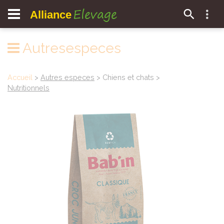
Elevage
Alliance
Autresespeces
Accueil
>
Autres especes
> Chiens et chats >
Nutritionnels