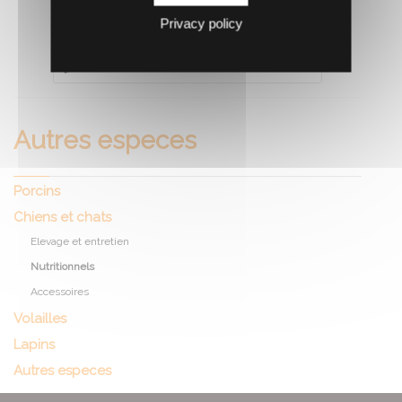
Privacy policy
RECOMMANDEZ CE PRODUIT À UN AMI
Autres especes
Porcins
Chiens et chats
Elevage et entretien
Nutritionnels
Accessoires
Volailles
Lapins
Autres especes