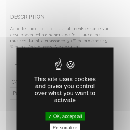
DESCRIPTION
Apporte, aux chiots, tous les nutriments essentiels au
développement harmonieux de l'ossature et des
muscles durant la croissance. 30 % de protéines, 15
% de matières grasses. Sac de 14 kg.
Fiche technique
This site uses cookies
CARACTÉRISTIQUES
and gives you control
over what you want to
Poids (en kg)
14
activate
OK, accept all
Personalize