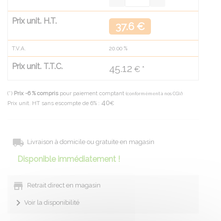
Prix unit. H.T.
37.6 €
T.V.A.
20.00
%
Prix unit. T.T.C.
45.12
€ *
(*)
Prix -6 % compris
pour paiement comptant
(conformément à nos CGV)
40
Prix unit. HT sans escompte de 6% :
€
Livraison à domicile ou gratuite en magasin
Disponible immédiatement !
Retrait direct en magasin
Voir la disponibilité