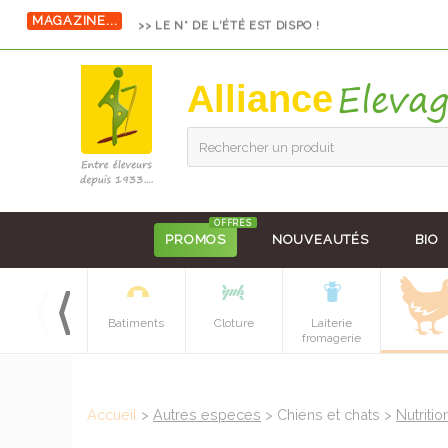
MAGAZINE...
>> LE N° DE L'ÉTÉ EST DISPO !
Alliance
Rechercher un produit
OFFRES
PROMOS
NOUVEAUTÉS
BIO
Equipements
Batiments
Cloture
Laiterie
batiment
fromagerie
Accueil
>
Autres especes
> Chiens et chats >
Nutritio