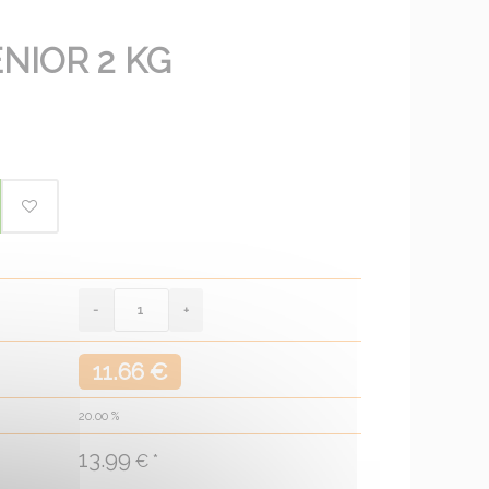
ENIOR 2 KG
11.66 €
20.00
%
13.99
€ *