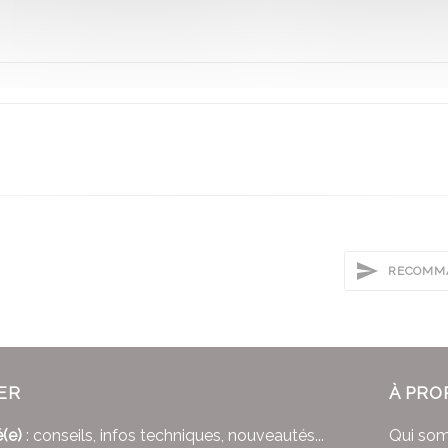
RECOMMA
ER
À PRO
(e)
: conseils, infos techniques, nouveautés...
Qui so