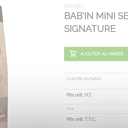
0630282
BAB'IN MINI S
SIGNATURE
AJOUTER AU PANIER
Quantité souhaitée
Prix unit. H.T.
T.V.A.
Prix unit. T.T.C.