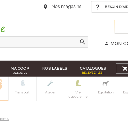
Nos magasins
BESOIN D'AI
MON C
MA COOP
NOS LABELS
CATALOGUES
ALLIANCE
RECEVEZ-LES !
Transport
Atelier
Vie
Equitation
Es
quotidienne
nnels