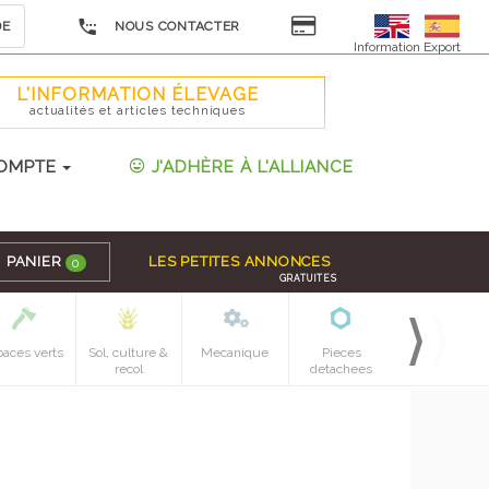
DE
NOUS CONTACTER
Information Export
L'INFORMATION ÉLEVAGE
actualités et articles techniques
OMPTE
J'ADHÈRE À L'ALLIANCE
PANIER
LES PETITES ANNONCES
0
GRATUITES
paces verts
Sol, culture &
Mecanique
Pieces
recol
detachees