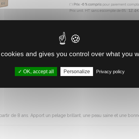
(*)
Prix -6 % compris
pour paiement compt
12.4
Prix unit. HT sans escompte de 6% :
Livraison à domicile ou gratui
Disponible immédiatement 
 cookies and gives you control over what you w
Retrait direct en magasin
OK, accept all
Personalize
Privacy policy
Voir la disponibilité
 partir de 8 ans. Apport un pelage brillant, une peau saine et une bon