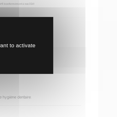
ant
(conformément à nos CGV)
€
te en magasin
!
ant to activate
ne hygiène dentaire.