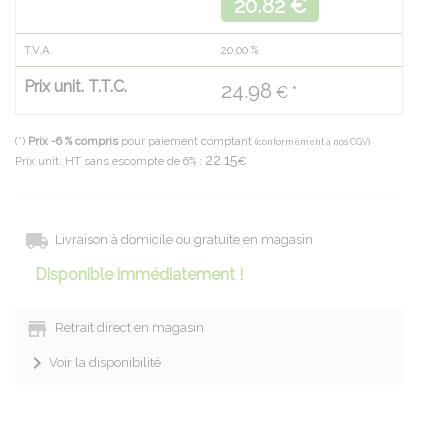
20.82 €
T.V.A.
20.00
%
Prix unit. T.T.C.
24.98
€ *
(*)
Prix -6 % compris
pour paiement comptant
(conformément à nos CGV)
22.15
Prix unit. HT sans escompte de 6% :
€
Livraison à domicile ou gratuite en magasin
Disponible immédiatement !
Retrait direct en magasin
Voir la disponibilité