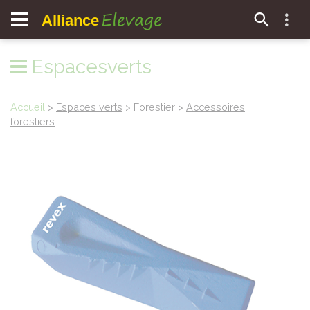
Elevage
Alliance
Espacesverts
Accueil
>
Espaces verts
> Forestier >
Accessoires
forestiers