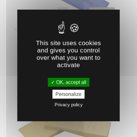
0603397
COIN À BOIS
Coin en acier forgé et trempé pour une résistance
accrue à l'usure ...
This site uses cookies
13.
€
HT
07
and gives you control
over what you want to
AJOUTER AU PANIER
activate
OK, accept all
Personalize
Privacy policy