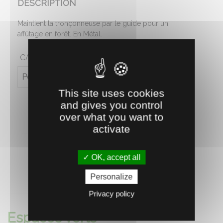
DESCRIPTION
Maintient la tronçonneuse par le guide pour un
affûtage en forêt. En Métal.
CARACTÉRISTIQUES
Poids (en kg)
0.2
This site uses cookies
and gives you control
over what you want to
activate
OK, accept all
Personalize
RECOMMANDEZ CE PRODUIT À UN AMI
Privacy policy
Espaces verts