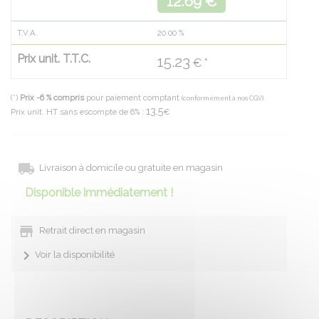
12.69 €
T.V.A.
20.00
%
Prix unit. T.T.C.
15.23
€ *
(*)
Prix -6 % compris
pour paiement comptant
(conformément à nos CGV)
13.5
Prix unit. HT sans escompte de 6% :
€
Livraison à domicile ou gratuite en magasin
Disponible immédiatement !
Retrait direct en magasin
Voir la disponibilité