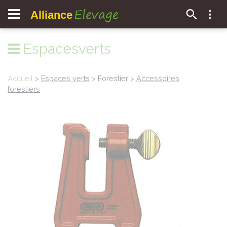
Elevage
Alliance
Espacesverts
Accueil
>
Espaces verts
> Forestier >
Accessoires
forestiers