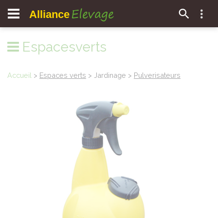
Elevage
Alliance
Espacesverts
Accueil
>
Espaces verts
> Jardinage >
Pulverisateurs