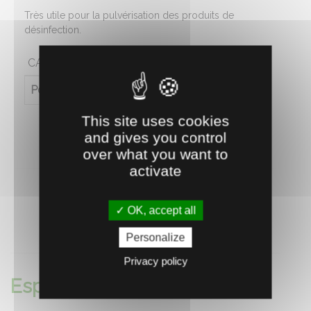
Très utile pour la pulvérisation des produits de
désinfection.
CARACTÉRISTIQUES
Poids (en kg)
0.119
This site uses cookies
and gives you control
over what you want to
activate
OK, accept all
RECOMMANDEZ CE PRODUIT À UN AMI
Personalize
Privacy policy
Espaces verts