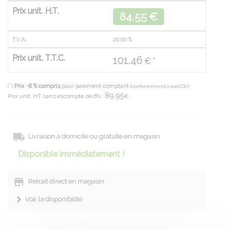
Prix unit. H.T.
84.55 €
T.V.A.
20.00
%
Prix unit. T.T.C.
101.46
€ *
(*)
Prix -6 % compris
pour paiement comptant
(conformément à nos CGV)
89.95
Prix unit. HT sans escompte de 6% :
€
Livraison à domicile ou gratuite en magasin
Disponible immédiatement !
Retrait direct en magasin
Voir la disponibilité