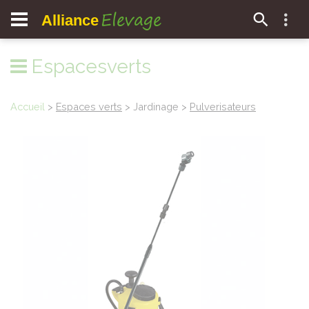
Elevage
Alliance
Espacesverts
Accueil
>
Espaces verts
> Jardinage >
Pulverisateurs