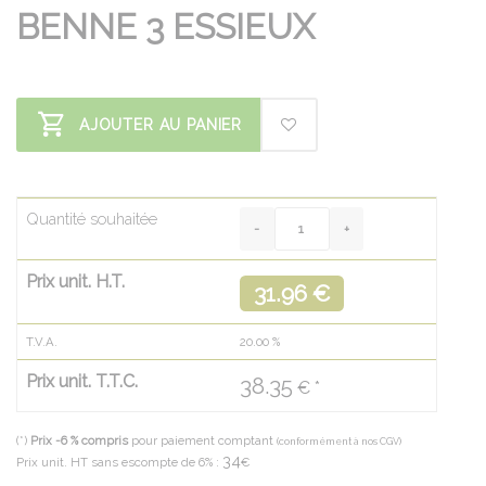
BENNE 3 ESSIEUX
AJOUTER AU PANIER
Quantité souhaitée
Prix unit. H.T.
31.96 €
T.V.A.
20.00
%
Prix unit. T.T.C.
38.35
€ *
(*)
Prix -6 % compris
pour paiement comptant
(conformément à nos CGV)
34
Prix unit. HT sans escompte de 6% :
€