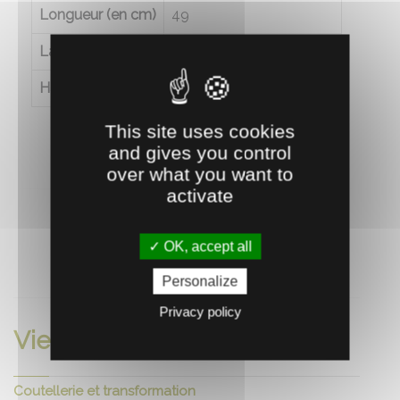
Longueur (en cm)
49
Largeur (en cm)
18
Hauteur (en cm)
21
This site uses cookies
and gives you control
over what you want to
activate
OK, accept all
RECOMMANDEZ CE PRODUIT À UN AMI
Personalize
Privacy policy
Vie quotidienne
Coutellerie et transformation