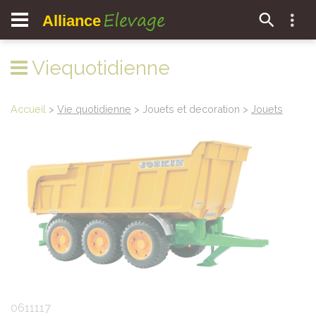
Elevage
Alliance
Viequotidienne
Accueil
>
Vie quotidienne
> Jouets et decoration >
Jouets
0611117