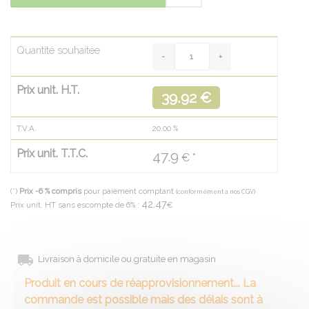
Quantité souhaitée
Prix unit. H.T.
39.92 €
T.V.A.
20.00
%
Prix unit. T.T.C.
47.9
€ *
(*)
Prix -6 % compris
pour paiement comptant
(conformément à nos CGV)
42.47
Prix unit. HT sans escompte de 6% :
€
Livraison à domicile ou gratuite en magasin
Produit en cours de réapprovisionnement... La
commande est possible mais des délais sont à