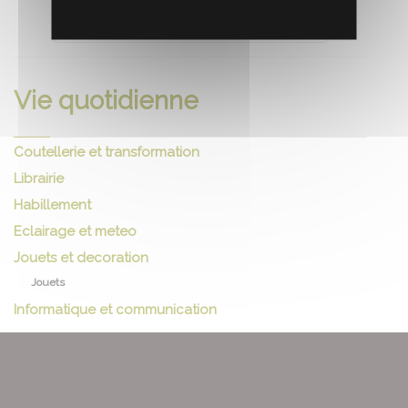
RECOMMANDEZ CE PRODUIT À UN AMI
Vie quotidienne
Coutellerie et transformation
Librairie
Habillement
Eclairage et meteo
Jouets et decoration
Jouets
Informatique et communication