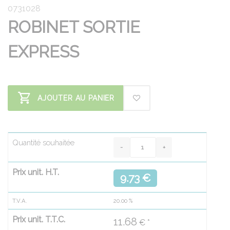
0731028
ROBINET SORTIE
EXPRESS
AJOUTER AU PANIER
Quantité souhaitée
Prix unit. H.T.
9.73 €
T.V.A.
20.00
%
Prix unit. T.T.C.
11.68
€ *