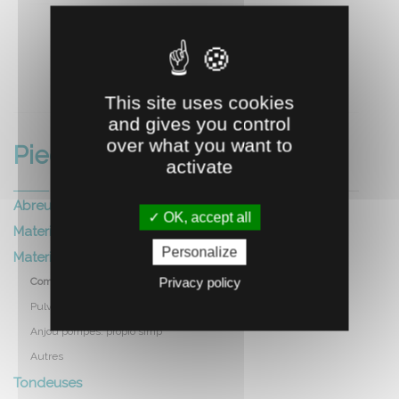
RECOMMANDEZ CE PRODUIT À UN AMI
This site uses cookies
and gives you control
over what you want to
Pieces detachees
activate
Abreuvoirs
OK, accept all
Materiel elevage
Personalize
Materiel exploitation
Privacy policy
Compresseurs lacme
Pulverisateurs berthoud
Anjou pompes: propio simp
Autres
Tondeuses