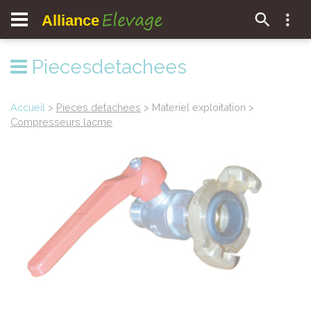
Elevage
Alliance
Piecesdetachees
Accueil
>
Pieces detachees
> Materiel exploitation >
Compresseurs lacme