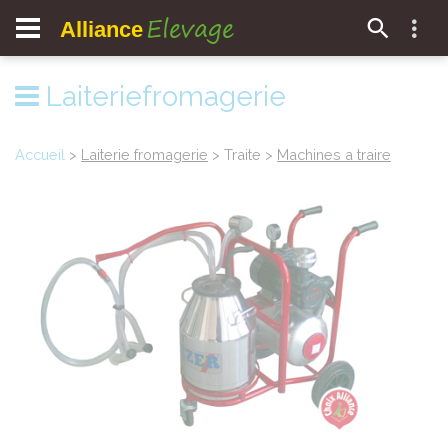
Elevage
Alliance
Laiteriefromagerie
Accueil
>
Laiterie fromagerie
> Traite >
Machines a traire