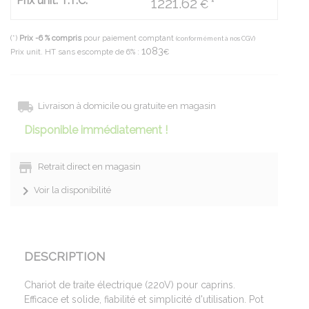
Prix unit. T.T.C.
1221.62
€ *
(*)
Prix -6 % compris
pour paiement comptant
(conformément à nos CGV)
1083
Prix unit. HT sans escompte de 6% :
€
Livraison à domicile ou gratuite en magasin
Disponible immédiatement !
Retrait direct en magasin
Voir la disponibilité
DESCRIPTION
Chariot de traite électrique (220V) pour caprins.
Efficace et solide, fiabilité et simplicité d'utilisation. Pot