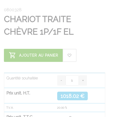
0800328
CHARIOT TRAITE
CHÈVRE 1P/1F EL
AJOUTER AU PANIER
Quantité souhaitée
Prix unit. H.T.
1018.02 €
T.V.A.
20.00
%