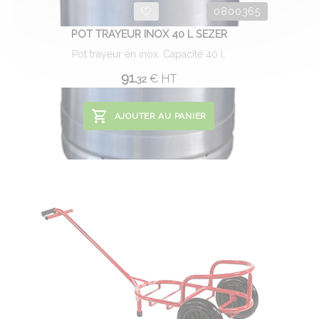
0800365
POT TRAYEUR INOX 40 L SEZER
Pot trayeur en inox. Capacité 40 l.
91.
€
HT
32
AJOUTER AU PANIER