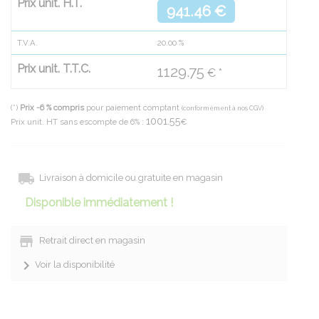
Prix unit. H.T.
941.46 €
T.V.A.
20.00
%
Prix unit. T.T.C.
1129.75
€ *
(*)
Prix -6 % compris
pour paiement comptant
(conformément à nos CGV)
1001.55
Prix unit. HT sans escompte de 6% :
€
Livraison à domicile ou gratuite en magasin
Disponible immédiatement !
Retrait direct en magasin
Voir la disponibilité