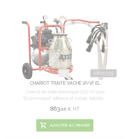
0800335
CHARIOT TRAITE VACHE 1P/1F EL
Chariot de traite électrique (220 V) type
"Economique", efficace et solide, fiabilité ...
863.
€
HT
86
AJOUTER AU PANIER