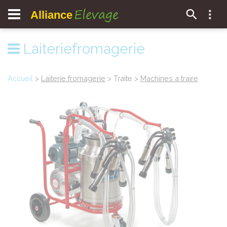
Elevage
Alliance
Laiteriefromagerie
Accueil
>
Laiterie fromagerie
> Traite >
Machines a traire