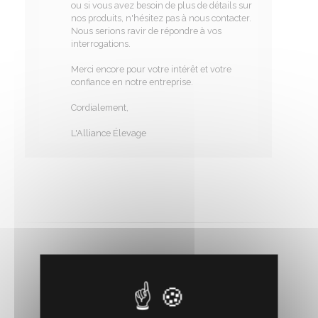
ou si vous avez besoin de plus de détails sur
nos produits, n'hésitez pas à nous contacter.
Nous serions ravir de répondre à vos
interrogations.
Merci encore pour votre intérêt et votre
confiance en notre entreprise.
Cordialement,
L'Alliance Élevage
RECOMMANDEZ CE PRODUIT À UN AMI