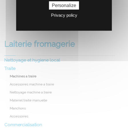
Personalize
Privacy policy
RECOMMANDEZ CE PRODUIT À UN AMI
Laiterie fromagerie
Nettoyage et hygiene local
Traite
Machines a traire
Accessoires machine a traire
Nettoyage machine a traire
Materiel traite manuelle
Manchons
Accessoires
Commercialisation