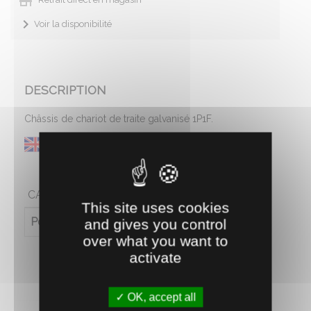
Retrait direct en magasin
Voir la disponibilité
DESCRIPTION
Châssis de chariot de traite galvanisé 1P1F.
CARACTÉRISTIQUES
This site uses cookies
Poids (en kg)
20
and gives you control
over what you want to
activate
OK, accept all