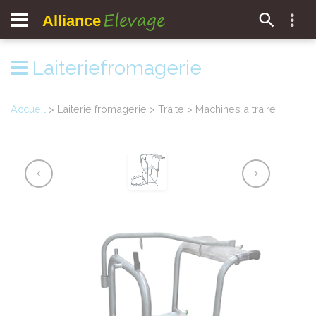
Elevage
Alliance
Laiteriefromagerie
Accueil
>
Laiterie fromagerie
> Traite >
Machines a traire