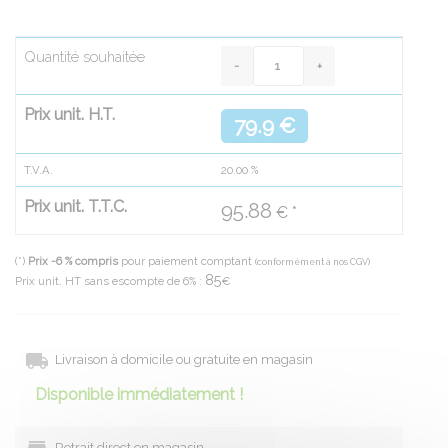
Quantité souhaitée
Prix unit. H.T.
79.9 €
T.V.A.
20.00
%
Prix unit. T.T.C.
95.88
€ *
(*)
Prix -6 % compris
pour paiement comptant
(conformément à nos CGV)
85
Prix unit. HT sans escompte de 6% :
€
Livraison à domicile ou gratuite en magasin
Disponible immédiatement !